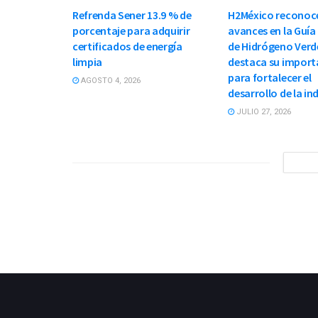
Refrenda Sener 13.9 % de
H2México reconoc
porcentaje para adquirir
avances en la Guía
certificados de energía
de Hidrógeno Verd
limpia
destaca su import
para fortalecer el
AGOSTO 4, 2026
desarrollo de la in
JULIO 27, 2026