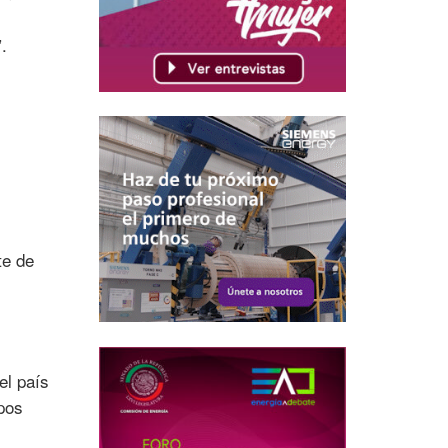
.
.
te de
el país
upos