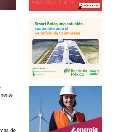
e
emente
emas de