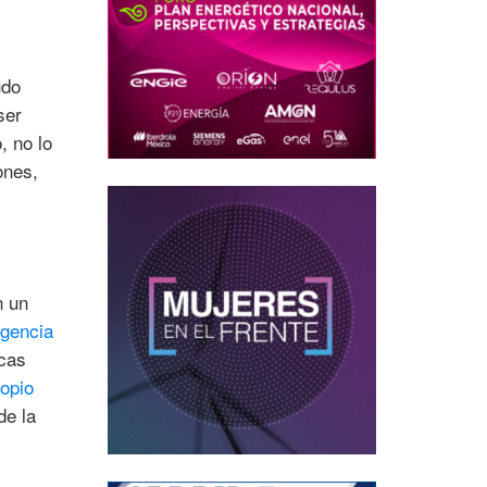
udo
ser
, no lo
ones,
n un
rgencia
icas
ropio
de la