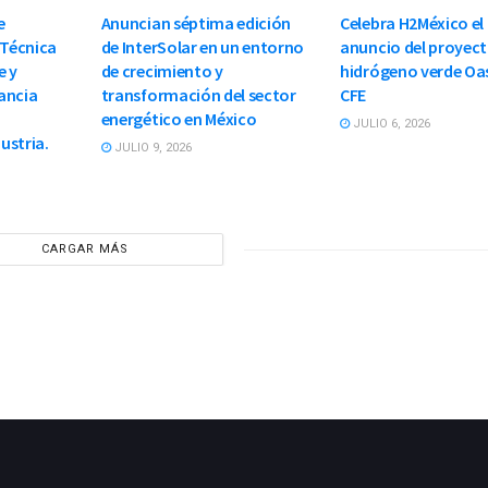
e
Anuncian séptima edición
Celebra H2México el
 Técnica
de InterSolar en un entorno
anuncio del proyect
e y
de crecimiento y
hidrógeno verde Oas
ancia
transformación del sector
CFE
energético en México
JULIO 6, 2026
dustria.
JULIO 9, 2026
CARGAR MÁS