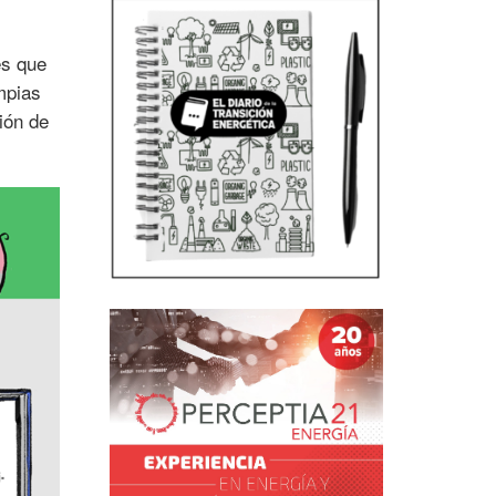
es que
mpias
ión de