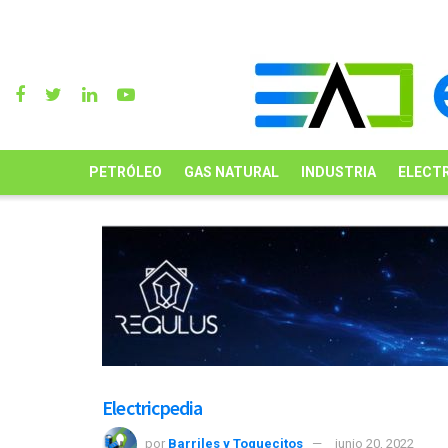
PETRÓLEO
GAS NATURAL
INDUSTRIA
ELECTR
Electricpedia
por
Barriles y Toquecitos
junio 20, 2022