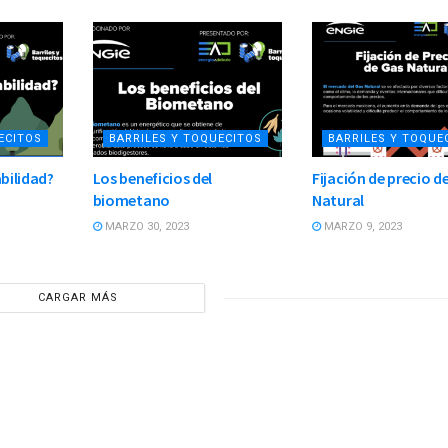
ECITOS
BARRILES Y TOQUECITOS
BARRILES Y TOQUE
abilidad?
Los beneficios del
Fijación de precio d
biometano
Natural
MARZO 30, 2023
MARZO 9, 2023
CARGAR MÁS