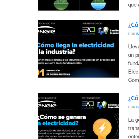
que 
¿Cóm
POR
B
Llev
un p
fund
Eléc
Come
¿Có
POR
B
La g
tran
ente