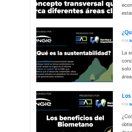
econ
esta
¿Qu
POR
B
La s
conc
solo
área
Los
POR
B
¿Con
obti
desc