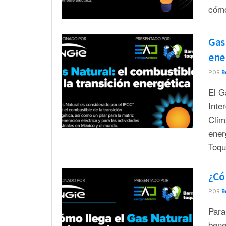
cómo
Gas 
ene
POR
B
El G
Inte
Clim
ener
Toqu
¿Cóm
POR
B
Para
bene