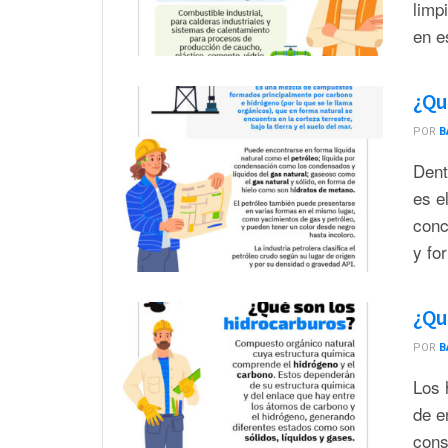
limp
en e
¿Qué
POR
B
Dent
es e
conc
y fo
¿Qu
POR
B
Los 
de e
cons