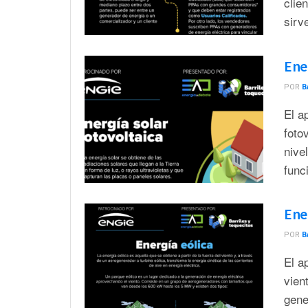
clie
sirv
Ene
POR
B
El a
foto
nive
func
Ene
POR
B
El a
vien
gene