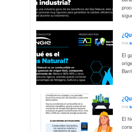
proc
sigu
¿Qué
POR
B
El g
orig
Barr
¿Qué
POR
B
El h
cons