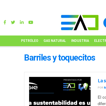
PETRÓLEO
GAS NATURAL
INDUSTRIA
ELECTR
Barriles y toquecitos
La 
POR
B
El c
dife