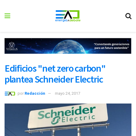
Edificios "net zero carbon"
plantea Schneider Electric
por
Redacción
mayo 24, 2017