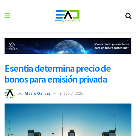
Esentia determina precio de
bonos para emisión privada
por
Mario García
mayo 7, 2026