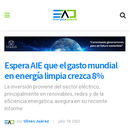
Espera AIE que el gasto mundial
en energía limpia crezca 8%
La inversión proviene del sector eléctrico,
principalmente en renovables, redes y de la
eficiencia energética, asegura en su reciente
informe
por
Ulises Juárez
julio 18, 2022