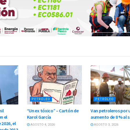
PETRÓLEO
PETRÓLEO
il
“Un ex tóxico” – Cartón de
Van petroleros por 
n el
Karol García
aumento de 8 % al s
 2026, el
AGOSTO 4, 2026
AGOSTO 3, 2026
esde 2013