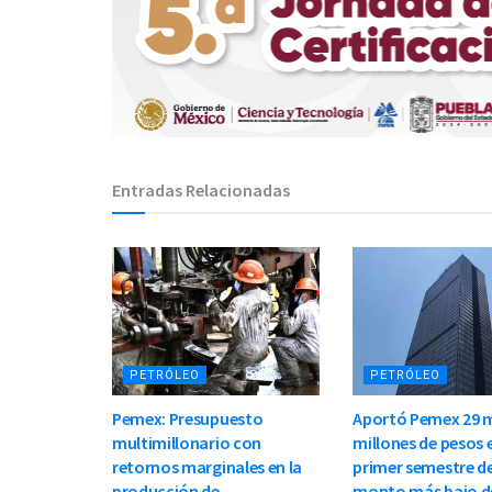
Entradas Relacionadas
PETRÓLEO
PETRÓLEO
Pemex: Presupuesto
Aportó Pemex 29 m
multimillonario con
millones de pesos e
retornos marginales en la
primer semestre de
producción de
monto más bajo d