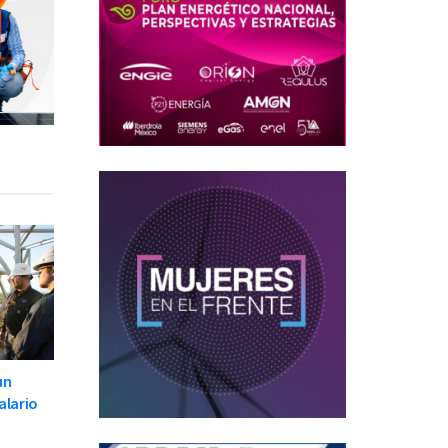
un
alario