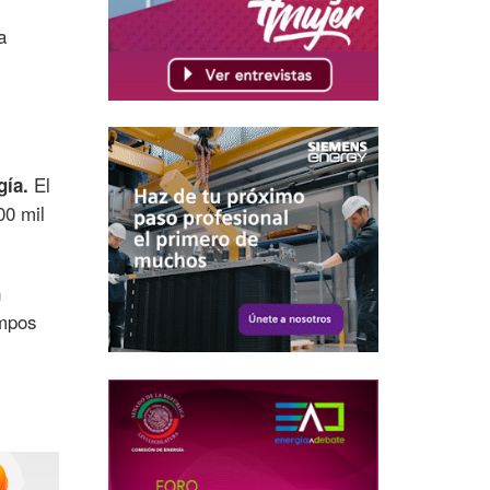
a
El
gía.
00 mil
n
ampos