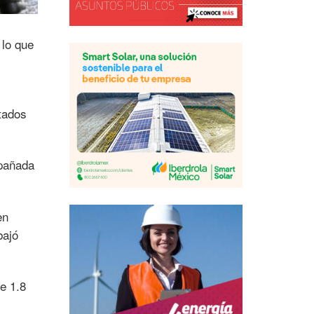
lo que
ltados
mpañada
en
bajó
e 1.8