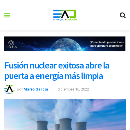
Fusión nuclear exitosa abre la
puerta a energía más limpia
por
Mario García
diciembre 16, 2022