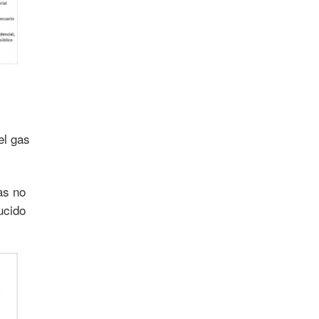
el gas
as no
ucido