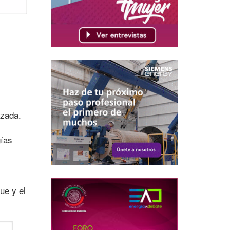
izada.
gías
ue y el