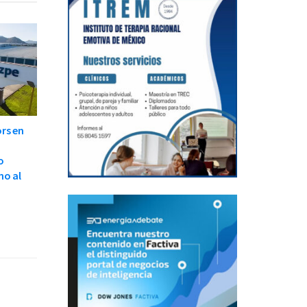
rs en
o
no al