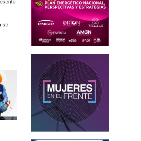
resentó
a se