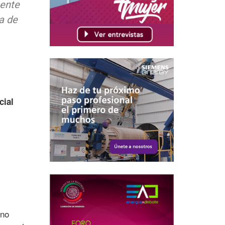
mente
a de
cial
s
rno