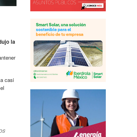
dujo la
antener
 a casi
el
os