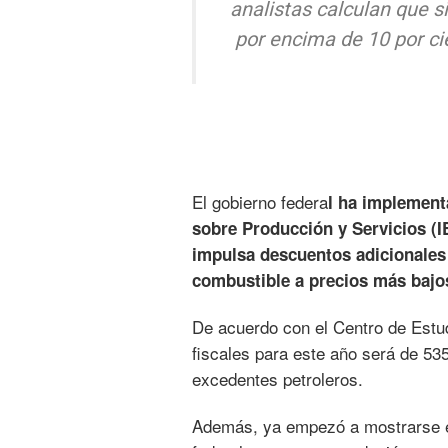
analistas calculan que s
por encima de 10 por cie
El gobierno federa
l ha implement
sobre Producción y Servicios (
impulsa descuentos adicionales 
combustible a precios más bajos
De acuerdo con el Centro de Estu
fiscales para este año será de 535
excedentes petroleros.
Además, ya empezó a mostrarse el