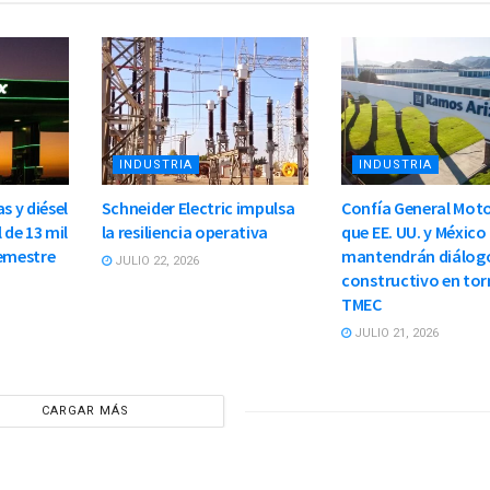
INDUSTRIA
INDUSTRIA
s y diésel
Schneider Electric impulsa
Confía General Moto
 de 13 mil
la resiliencia operativa
que EE. UU. y México
semestre
mantendrán diálog
JULIO 22, 2026
constructivo en tor
TMEC
JULIO 21, 2026
CARGAR MÁS