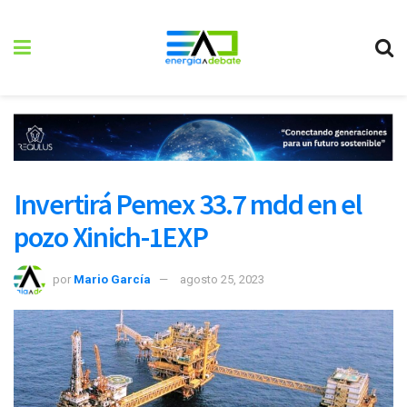
Invertirá Pemex 33.7 mdd en el
pozo Xinich-1EXP
por
Mario García
agosto 25, 2023