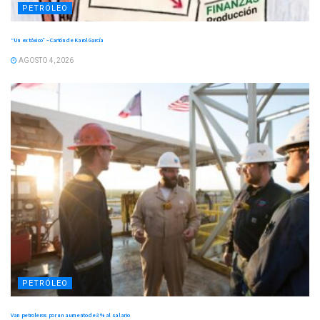
PETRÓLEO
“Un ex tóxico” – Cartón de Karol García
AGOSTO 4, 2026
PETRÓLEO
Van petroleros por un aumento de 8 % al salario