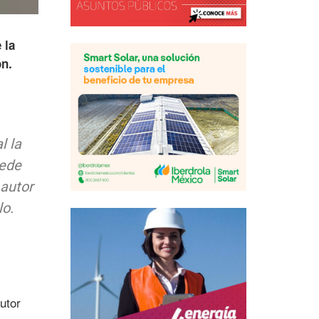
 la
n.
l la
uede
 autor
lo.
autor