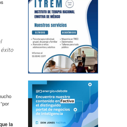
os
l
 éxito
 mucho
 “por
que la