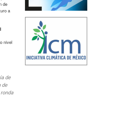
n de
turo a
l
o nivel
ía de
n de
 ronda