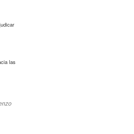
judicar
cia las
renzo