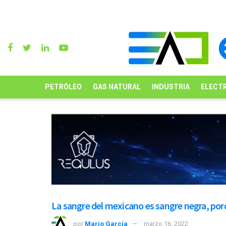
PETRÓLEO
GAS NATURAL
INDUSTRIA
ELECTR
La sangre del mexicano es sangre negra, porq
por
Mario García
marzo 16, 2022