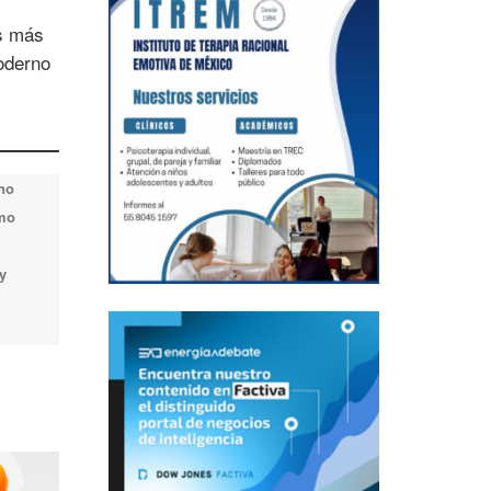
es más
moderno
 no
omo
y