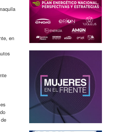
maquila
nte, en
autos
nte
les
ndo
 de