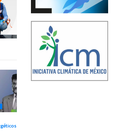
S
rgéticos