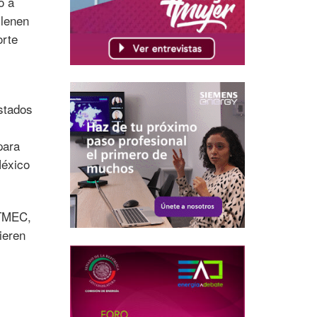
ó a
llenen
orte
stados
para
México
 TMEC,
ieren