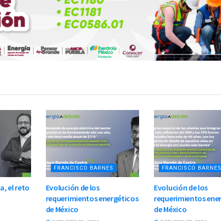
FRANCISCO BARNES
FRANCISCO BARNE
a, el reto
Evolución de los
Evolución de los
requerimientos energéticos
requerimientos ene
de México
de México