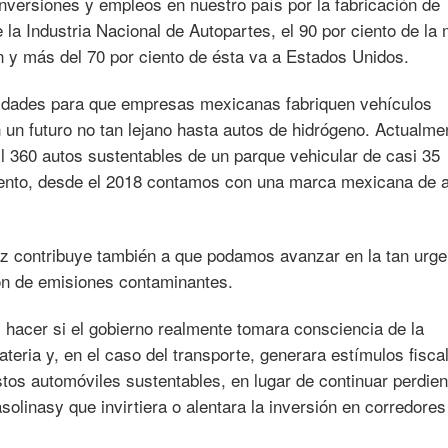
nversiones y empleos en nuestro país por la fabricación de
la Industria Nacional de Autopartes, el 90 por ciento de la 
 y más del 70 por ciento de ésta va a Estados Unidos.
idades para que empresas mexicanas fabriquen vehículos
en un futuro no tan lejano hasta autos de hidrógeno. Actualme
l 360 autos sustentables de un parque vehicular de casi 35
iento, desde el 2018 contamos con una marca mexicana de 
iz contribuye también a que podamos avanzar en la tan urge
ión de emisiones contaminantes.
hacer si el gobierno realmente tomara consciencia de la
teria y, en el caso del transporte, generara estímulos fisca
stos automóviles sustentables, en lugar de continuar perdie
solinasy que invirtiera o alentara la inversión en corredores