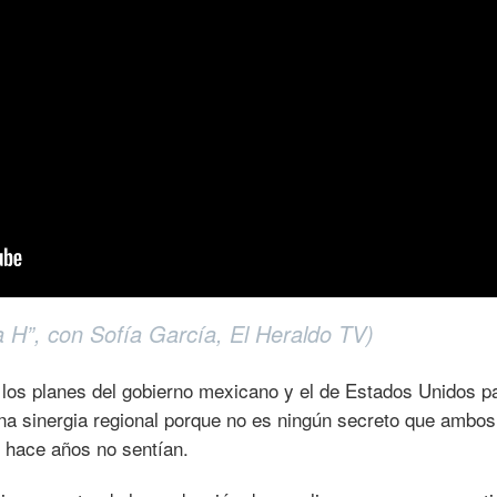
 H”, con Sofía García, El Heraldo TV)
 los planes del gobierno mexicano y el de Estados Unidos p
 una sinergia regional porque no es ningún secreto que ambos
e hace años no sentían.