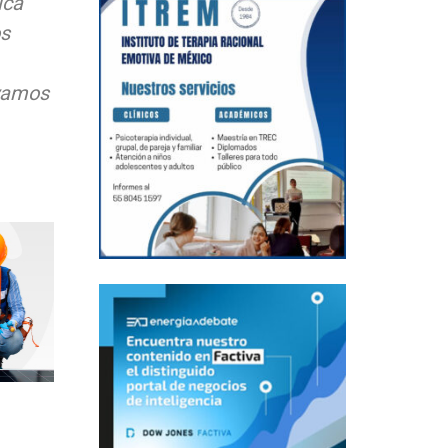
ica
os
oyamos