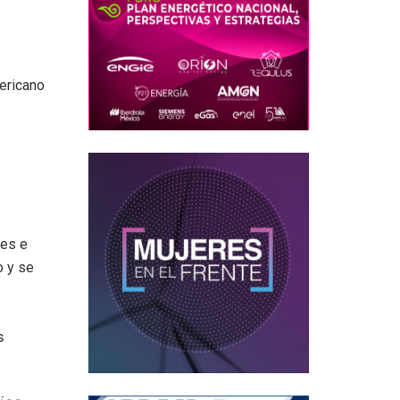
ericano
res e
o y se
s