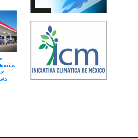
to
linerías
LP
GAS