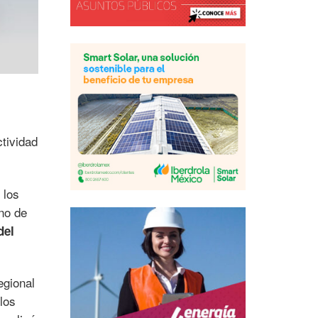
ctividad
 los
no de
del
egional
los