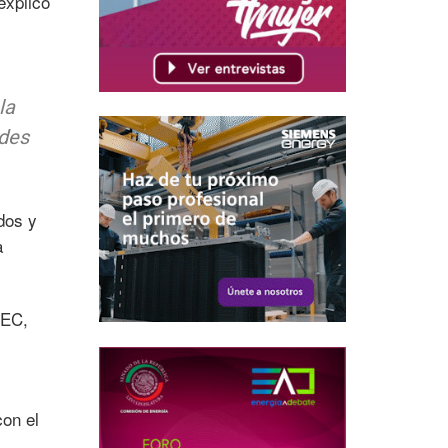
explicó
la
ades
dos y
a
MEC,
on el