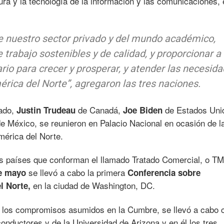
ura y la tecnología de la información y las comunicaciones, 
e nuestro sector privado y del mundo académico,
rabajo sostenibles y de calidad, y proporcionar a 
ario para crecer y prosperar, y atender las necesid
érica del Norte”,
agregaron las tres naciones.
tado,
de Canadá,
de Estados Uni
Justin Trudeau
Joe Biden
e México, se reunieron en Palacio Nacional en ocasión de l
érica del Norte.
 tres países que conforman el llamado Tratado Comercial, o T
se llevó a cabo la primera
de mayo
Conferencia sobre
en la ciudad de Washington, DC.
l Norte,
e los compromisos asumidos en la Cumbre, se llevó a cabo c
onductores y de la Universidad de Arizona y en él los tres