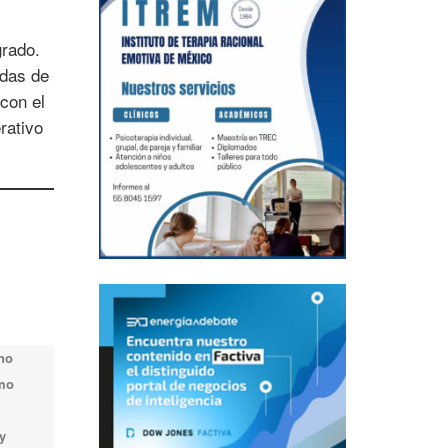
grado.
ndas de
con el
rativo
 no
omo
y