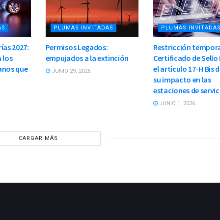
AS
PLUMAS INVITADAS
PLUMAS INVITADA
ías 2027:
Permisos Legados:
Restricción tempora
 los
empujados a la extinción
Certificado de Sello 
anos que
el artículo 17-H Bis d
JUNIO 29, 2026
su impacto en las
estaciones de servic
JUNIO 1, 2026
CARGAR MÁS