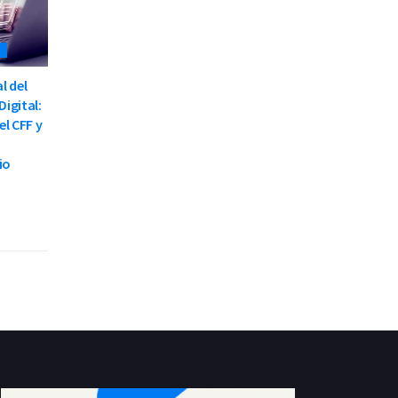
S
l del
Digital:
el CFF y
io