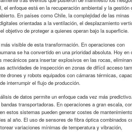
il, el enfoque está en la recuperación ambiental y la gestión 
abierto. En países como Chile, la complejidad de las minas
igitales orientadas a la ventilación, el desplazamiento vertic
l objetivo de proteger a quienes operan bajo la superficie.
 más visible de esta transformación. En operaciones con
 humana se ha convertido en una prioridad absoluta. Hoy en 
os mecánicos para insertar explosivos en las rocas, eliminan
 Las actividades de inspección en zonas de difícil acceso ta
nte drones y robots equipados con cámaras térmicas, capa
e interrumpir el flujo de producción.
álisis de datos permite un enfoque cada vez más predictivo
s bandas transportadoras. En operaciones a gran escala, co
os en estos sistemas pueden generar costes de mantenimient
les al año. El uso de sensores de fibra óptica combinados c
itorear variaciones mínimas de temperatura y vibración,