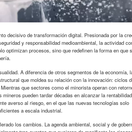
to decisivo de transformación digital. Presionada por la cre
seguridad y responsabilidad medioambiental, la actividad c
olo optimizan procesos, sino que redefinen la forma en que 
nería.
ualidad. A diferencia de otros segmentos de la economía, l
structural que moldea su relación con la innovación: ciclos 
 Mientras que sectores como el minorista operan con retorn
 mineros pueden tardar décadas en alcanzar la rentabilidad
nte averso al riesgo, en el que las nuevas tecnologías solo
icientes a escala industrial.
elerado los cambios. La agenda ambiental, social y de gobe
ialmente tras eventos que pusieron de manifiesto los riesgo