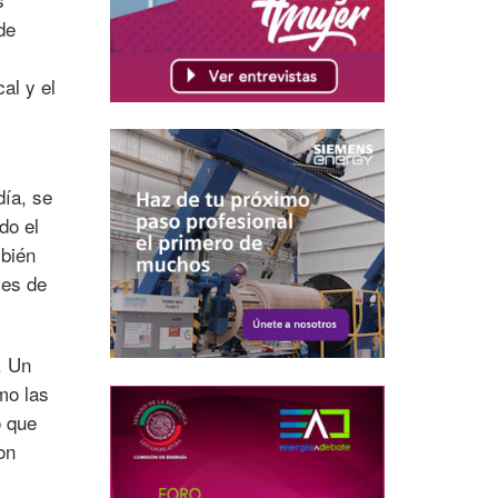
de
al y el
día, se
do el
mbién
ces de
. Un
mo las
o que
on