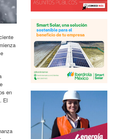
ciente
omienza
se
a
de
os en
. El
rnanza
s