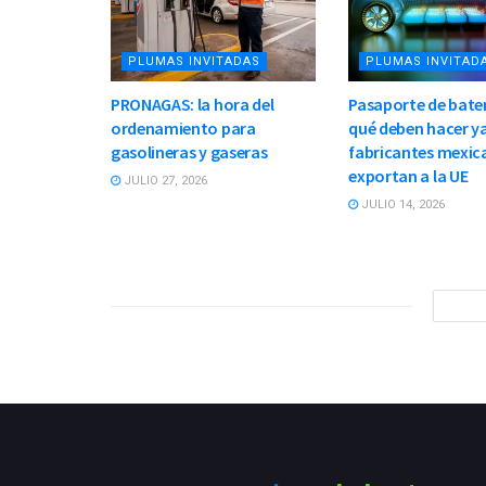
PLUMAS INVITADAS
PLUMAS INVITAD
PRONAGAS: la hora del
Pasaporte de bater
ordenamiento para
qué deben hacer ya
gasolineras y gaseras
fabricantes mexic
exportan a la UE
JULIO 27, 2026
JULIO 14, 2026