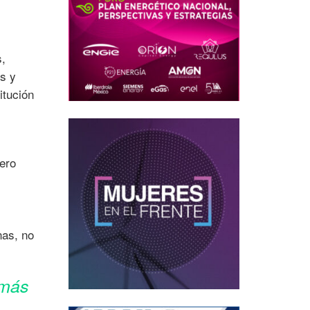
s,
es y
itución
dero
nas, no
 más