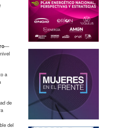
a
—
ro
nivel
to a
a
dad de
ra
ble del