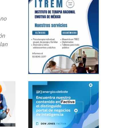
 no
ón
lan