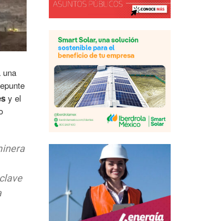
a una
repunte
y el
es
o
minera
clave
a