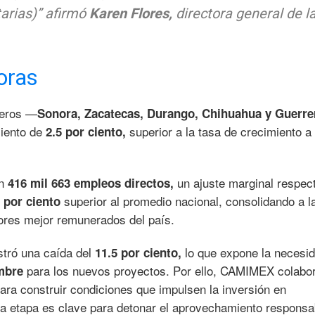
tarias)” afirmó
Karen Flores,
directora general de l
oras
neros —
Sonora, Zacatecas, Durango, Chihuahua y Guerre
miento de
superior a la tasa de crecimiento a 
2.5 por ciento,
on
un ajuste marginal respec
416 mil 663 empleos directos,
superior al promedio nacional, consolidando a l
 por ciento
res mejor remunerados del país.
stró una caída del
lo que expone la necesi
11.5 por ciento,
para los nuevos proyectos. Por ello, CAMIMEX colabo
umbre
ara construir condiciones que impulsen la inversión en
a etapa es clave para detonar el aprovechamiento responsa