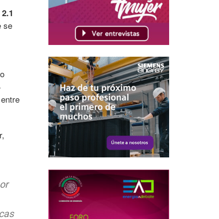
e
2.1
 se
to
B
entre
r,
or
cas