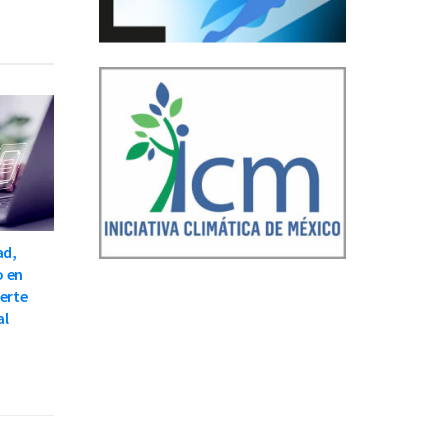
ad,
o en
ierte
al