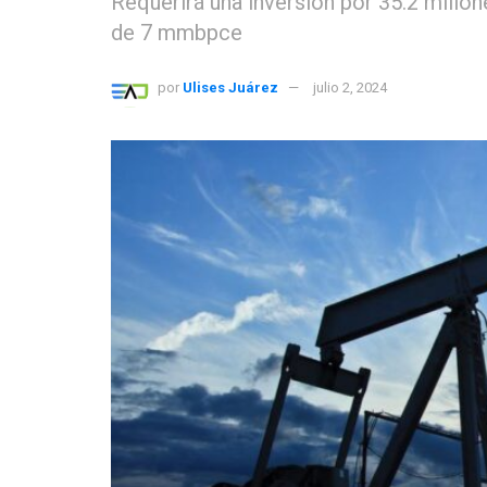
Requerirá una inversión por 35.2 millo
de 7 mmbpce
por
Ulises Juárez
julio 2, 2024