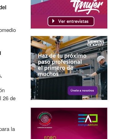
del
omedio
1
.
ón
l 26 de
para la