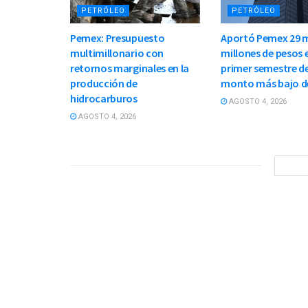
PETRÓLEO
PETRÓLEO
Pemex: Presupuesto
Aportó Pemex 29 m
multimillonario con
millones de pesos e
retornos marginales en la
primer semestre de
producción de
monto más bajo d
hidrocarburos
AGOSTO 4, 2026
AGOSTO 4, 2026