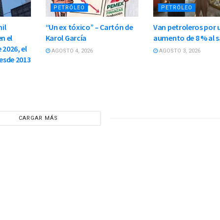
PETRÓLEO
PETRÓLEO
il
“Un ex tóxico” – Cartón de
Van petroleros por 
n el
Karol García
aumento de 8 % al s
 2026, el
AGOSTO 4, 2026
AGOSTO 3, 2026
esde 2013
CARGAR MÁS