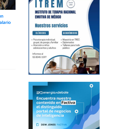
un
alario