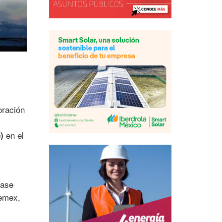
oración
en el
)
base
emex,