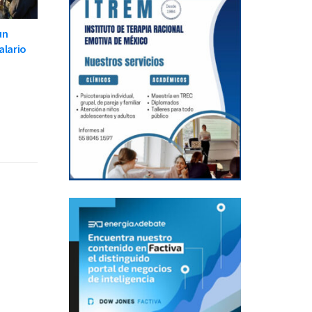
un
alario