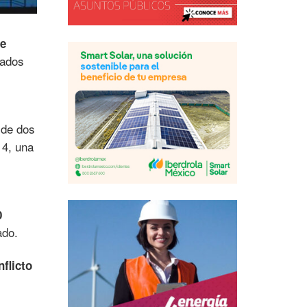
de
tados
de dos
14, una
0
ado.
flicto