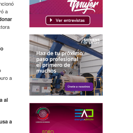
ncionó
vó a
donar
ctora
do
o
buro a
a al
usa a