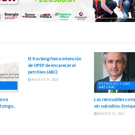
PETROLEO-Y-GAS-
NATURAL
El fracking frena intención
de OPEP de encarecer el
petróleo (ABC)
AGOSTO 31, 2021
PETROLEO-Y-GAS-
NATURAL
zona
Las renovables com
otzingo,
sin subsidios: Enriqu
AGOSTO 31, 2021