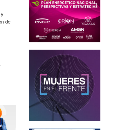
 y
ón de
.