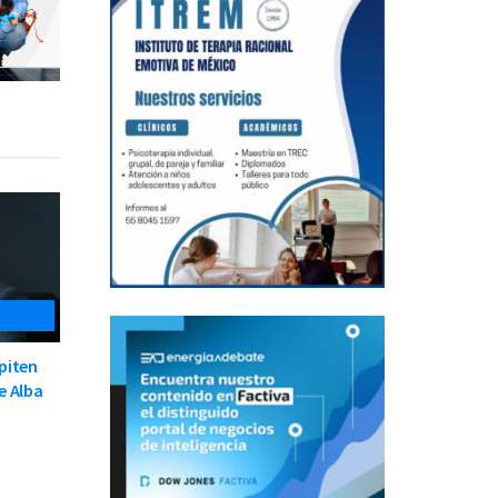
piten
e Alba