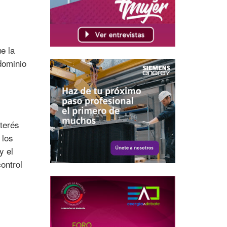
e la
dominio
nterés
 los
y el
ontrol