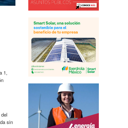
a 1,
ón
 del
da sin