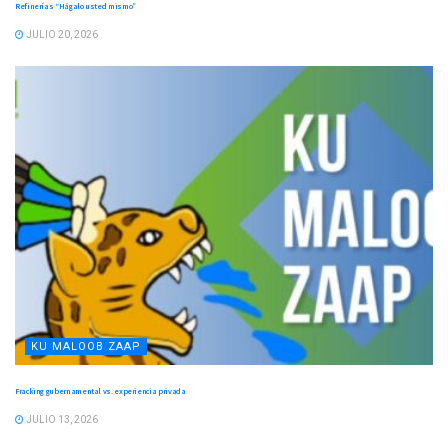
Refinerías “Hágalo usted mismo”
JULIO 20, 2026
KU MALOOB ZAAP
Fracking gubernamental vs. experiencia privada
JULIO 13, 2026