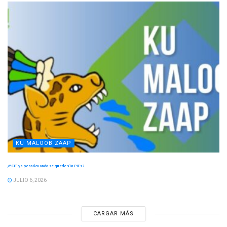
KU MALOOB ZAAP
¿Y CFE ya pensó cuando se quede sin PIEs?
JULIO 6, 2026
CARGAR MÁS