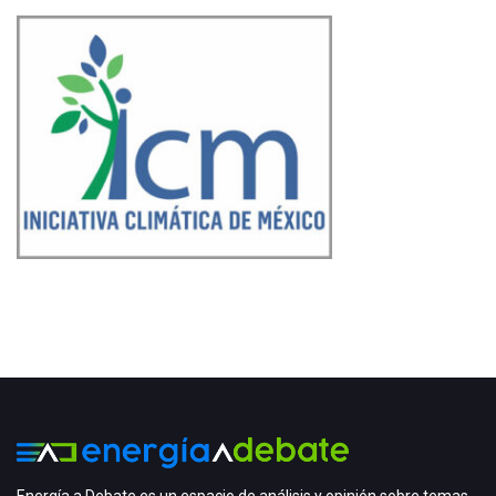
Energía a Debate es un espacio de análisis y opinión sobre temas