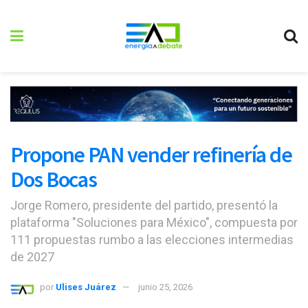
Propone PAN vender refinería de
Dos Bocas
Jorge Romero, presidente del partido, presentó la
plataforma "Soluciones para México", compuesta por
111 propuestas rumbo a las elecciones intermedias
de 2027
por
Ulises Juárez
junio 25, 2026