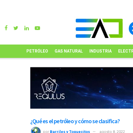
PETRÓLEO
GAS NATURAL
INDUSTRIA
ELECTR
¿Qué es el petróleo y cómo se clasifica?
por
Barriles y Toquecitos
agosto 8, 2022