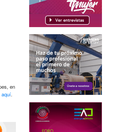
pes, en
a
aquí
.