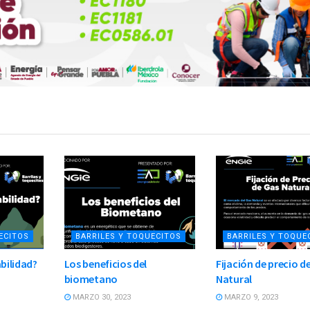
ECITOS
BARRILES Y TOQUECITOS
BARRILES Y TOQUE
abilidad?
Los beneficios del
Fijación de precio d
biometano
Natural
MARZO 30, 2023
MARZO 9, 2023