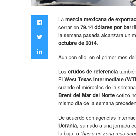
La
mezcla mexicana de exporta
cerrar en
79.14 dólares por barri
la semana pasada alcanzara un 
octubre de 2014.
Aun con ello, en el primer mes d
Los
también
crudos de referencia
El
West Texas Intermediate (WTI
cuando el miércoles de la semana 
cotizó h
Brent del Mar del Norte
mismo día de la semana preceden
De acuerdo con agencias internac
sumado a una jornada c
Ucrania,
la baja, o
“hacia un zona más segu