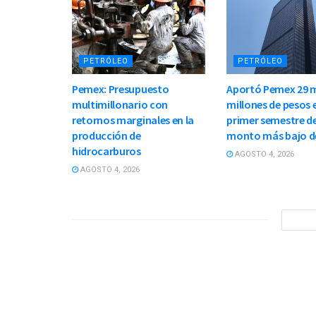
PETRÓLEO
PETRÓLEO
Pemex: Presupuesto
Aportó Pemex 29 m
multimillonario con
millones de pesos e
retornos marginales en la
primer semestre de
producción de
monto más bajo d
hidrocarburos
AGOSTO 4, 2026
AGOSTO 4, 2026