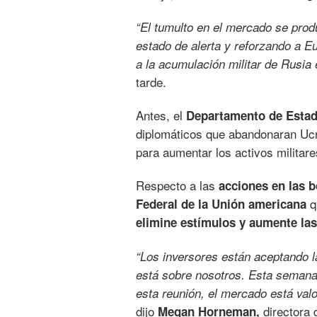
“El tumulto en el mercado se prod
estado de alerta y reforzando a 
a la acumulación militar de Rusia 
tarde.
Antes, el
Departamento de Estad
diplomáticos que abandonaran Ucr
para aumentar los activos militare
Respecto a las
acciones en las b
q
Federal de la Unión americana
elimine estímulos y aumente las
“Los inversores están aceptando la 
está sobre nosotros. Esta seman
esta reunión, el mercado está val
dijo
directora 
Megan Horneman,