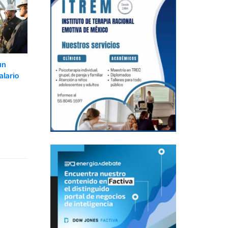
un
alario