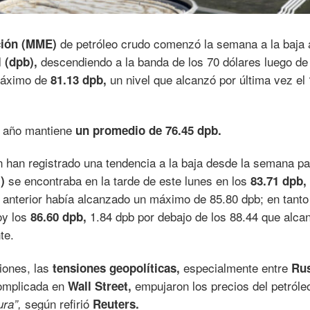
de petróleo crudo comenzó la semana a la baja 
ción (MME)
descendiendo a la banda de los 70 dólares luego de
l (dpb),
máximo de
un nivel que alcanzó por última vez el
81.13 dpb,
el año mantiene
un promedio de 76.45 dpb.
 han registrado una tendencia a la baja desde la semana p
se encontraba en la tarde de este lunes en los
)
83.71 dpb,
anterior había alcanzado un máximo de 85.80 dpb; en tanto
oy los
1.84 dpb por debajo de los 88.44 que alcan
86.60 dpb,
te.
iones, las
especialmente entre
tensiones geopolíticas,
Rus
omplicada en
empujaron los precios del petróle
Wall Street,
según refirió
ra”,
Reuters.