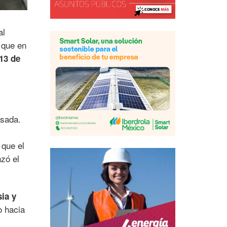
al
 que en
13 de
asada.
 que el
zó el
ia y
o hacia