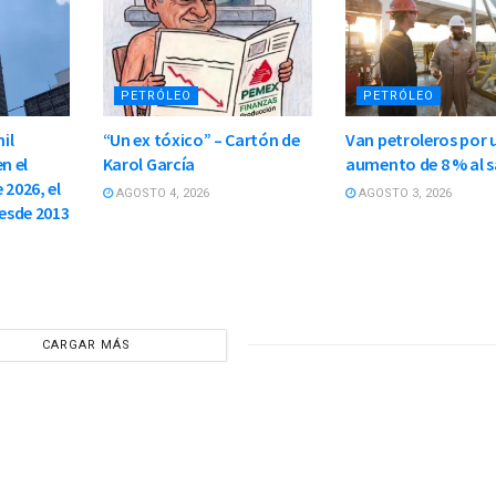
PETRÓLEO
PETRÓLEO
il
“Un ex tóxico” – Cartón de
Van petroleros por 
n el
Karol García
aumento de 8 % al s
 2026, el
AGOSTO 4, 2026
AGOSTO 3, 2026
esde 2013
CARGAR MÁS