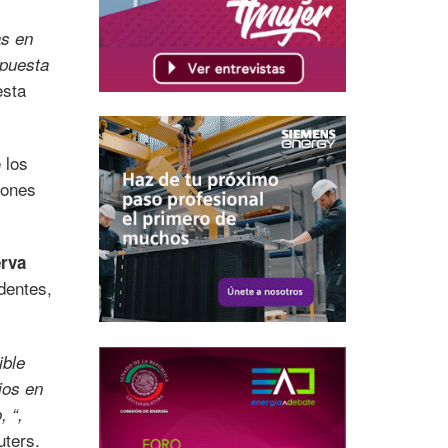
as en
spuesta
esta
 los
iones
rva
dentes,
ible
ios en
 “,
uters.