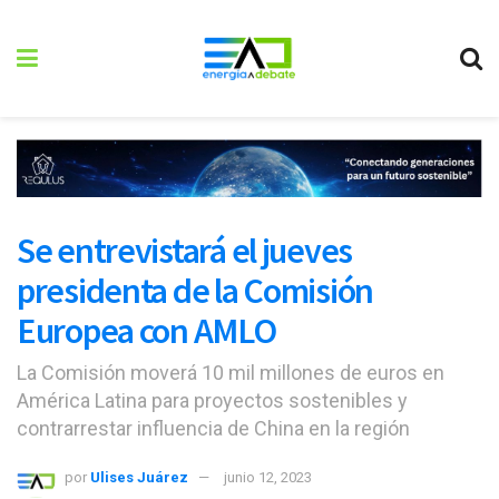
Se entrevistará el jueves
presidenta de la Comisión
Europea con AMLO
La Comisión moverá 10 mil millones de euros en
América Latina para proyectos sostenibles y
contrarrestar influencia de China en la región
por
Ulises Juárez
junio 12, 2023