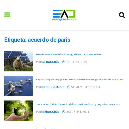
Etiqueta:
acuerdo de paris
Meta de 35 % de energía limpia se logrará hasta 2026, prevén analistas
POR
REDACCIÓN
ENERO 24, 2024
Empresas de petróleo y gas en el mundo ven la transición energética “desde la barrera”: AIE
POR
ULISES JUÁREZ
NOVIEMBRE 27, 2023
Compromisos climáticos de México deben ser más ambiciosos y progresivos: Greenpeace
POR
REDACCIÓN
OCTUBRE 1, 2021