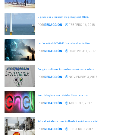
Urge acelerar la transición energética global: DNV GL
POR
REDACCIÓN
FEBRERO 16, 2018
La dimensión del COVID-19 frente al cambio climático
POR
REDACCIÓN
DICIEMBRE 7, 2017
Energía: desafíos ocultos para las economías sustentables
POR
REDACCIÓN
NOVIEMBRE 3, 2017
Enel, líder global en actividades libres de carbono
POR
REDACCIÓN
AGOSTO 8, 2017
Tribunal holandés ordena a Shell reducir emisiones a la mitad
POR
REDACCIÓN
FEBRERO 9, 2017