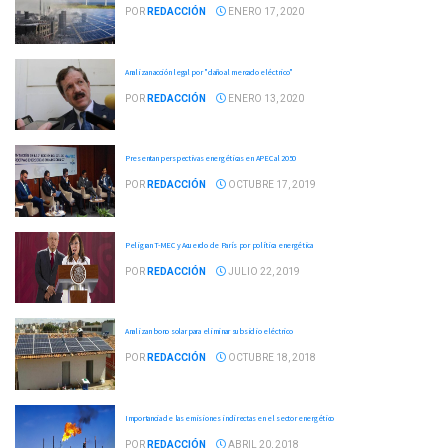
POR
REDACCIÓN
ENERO 17, 2020
Analizan acción legal por "daño al mercado eléctrico"
POR
REDACCIÓN
ENERO 13, 2020
Presentan perspectivas energéticas en APEC al 2050
POR
REDACCIÓN
OCTUBRE 17, 2019
Peligran T-MEC y Acuerdo de París por política energética
POR
REDACCIÓN
JULIO 22, 2019
Analizan bono solar para eliminar subsidio eléctrico
POR
REDACCIÓN
OCTUBRE 18, 2018
Importancia de las emisiones indirectas en el sector energético
POR
REDACCIÓN
ABRIL 20, 2018