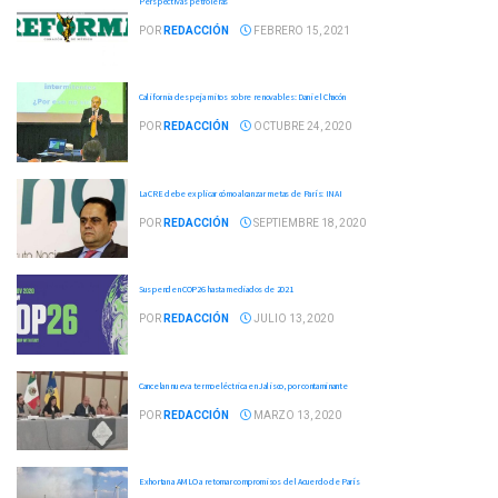
Perspectivas petroleras
POR
REDACCIÓN
FEBRERO 15, 2021
California despeja mitos sobre renovables: Daniel Chacón
POR
REDACCIÓN
OCTUBRE 24, 2020
La CRE debe explicar cómo alcanzar metas de París: INAI
POR
REDACCIÓN
SEPTIEMBRE 18, 2020
Suspenden COP26 hasta mediados de 2021
POR
REDACCIÓN
JULIO 13, 2020
Cancelan nueva termoeléctrica en Jalisco, por contaminante
POR
REDACCIÓN
MARZO 13, 2020
Exhortan a AMLO a retomar compromisos del Acuerdo de París