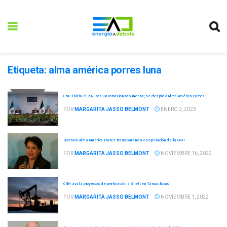
Etiqueta:
alma américa porres luna
CNH inicia el 2023 con un comisionado menos; se despide Alma América Porres
POR
MARGARITA JASSO BELMONT
ENERO 2, 2023
Destaca Alma América Porres transparencia en operación de la CNH
POR
MARGARITA JASSO BELMONT
NOVIEMBRE 16, 2022
CNH avala proyectos de perforación a Shell en Tamaulipas
POR
MARGARITA JASSO BELMONT
NOVIEMBRE 1, 2022