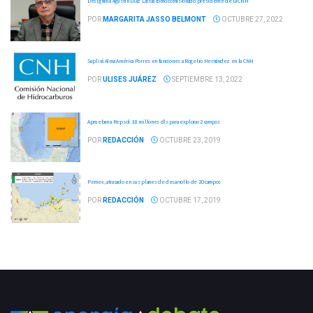
Designan a Agustín Díaz Lastra como comisionado presidente de la CNH
POR
MARGARITA JASSO BELMONT
OCTUBRE 27, 2022
Suplirá Alma América Porres en funciones a Rogelio Hernández en la CNH
POR
ULISES JUÁREZ
SEPTIEMBRE 13, 2022
Aprueban a Repsol 3.8 millones dls para explorar 2 campos
POR
REDACCIÓN
OCTUBRE 23, 2019
Pemex, atrasado en sus planes de desarrollo de 20 campos
POR
REDACCIÓN
OCTUBRE 17, 2019