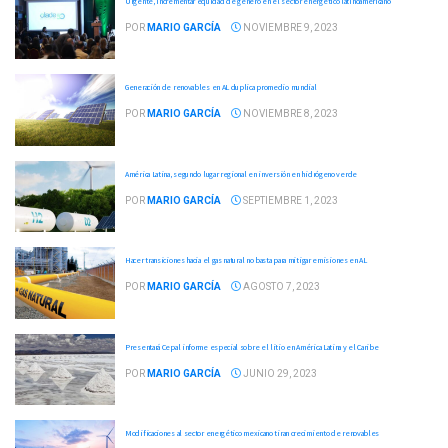
Urgente, incrementar equidad de género en el sector energético latinoamericano
POR
MARIO GARCÍA
NOVIEMBRE 9, 2023
Generación de renovables en AL duplica promedio mundial
POR
MARIO GARCÍA
NOVIEMBRE 8, 2023
América Latina, segundo lugar regional en inversión en hidrógeno verde
POR
MARIO GARCÍA
SEPTIEMBRE 1, 2023
Hacer transiciones hacia el gas natural no basta para mitigar emisiones en AL
POR
MARIO GARCÍA
AGOSTO 7, 2023
Presentará Cepal informe especial sobre el litio en América Latina y el Caribe
POR
MARIO GARCÍA
JUNIO 29, 2023
Modificaciones al sector energético mexicano tiran crecimiento de renovables