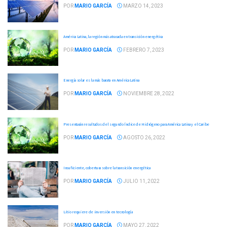
POR
MARIO GARCÍA
MARZO 14, 2023
América Latina, la región más atrasada en transición energética
POR
MARIO GARCÍA
FEBRERO 7, 2023
Energía solar es la más barata en América Latina
POR
MARIO GARCÍA
NOVIEMBRE 28, 2022
Presentarán resultados del segundo Índice de Hidrógeno para América Latina y el Caribe
POR
MARIO GARCÍA
AGOSTO 26, 2022
Insuficiente, cobertura sobre la transición energética
POR
MARIO GARCÍA
JULIO 11, 2022
Litio requiere de inversión en tecnología
POR
MARIO GARCÍA
MAYO 27, 2022