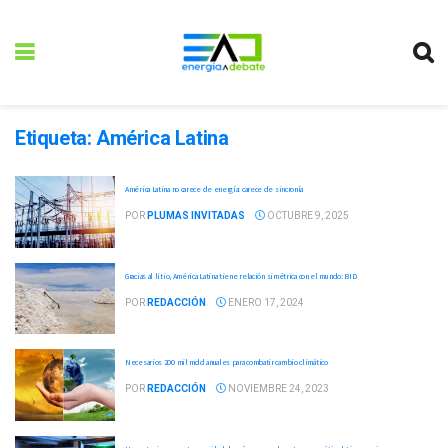
Etiqueta:
América Latina
América Latina no carece de energía: carece de sincronía
POR
PLUMAS INVITADAS
OCTUBRE 9, 2025
Gracias al litio, América Latina tiene relación simétrica con el mundo: BID
POR
REDACCIÓN
ENERO 17, 2024
Necesarios 200 mil mdd anuales para combatir cambio climático
POR
REDACCIÓN
NOVIEMBRE 24, 2023