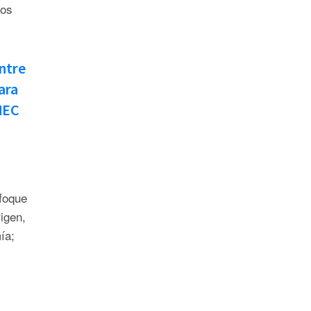
dos
ntre
ara
TMEC
foque
igen,
ía;