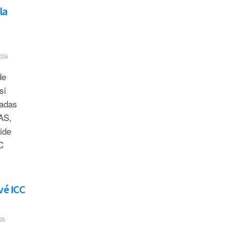
la
026
de
si
sadas
AS,
ide
C
vé ICC
26