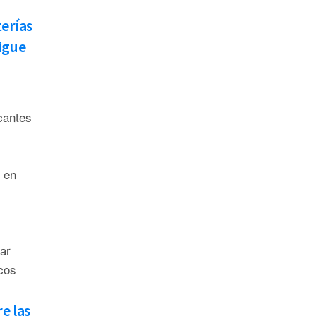
erías
sigue
cantes
 en
ar
icos
e las