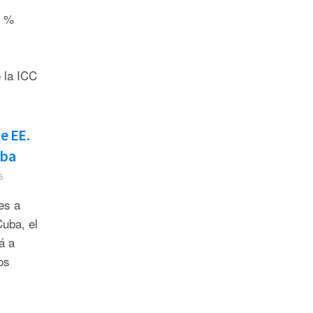
8 %
 la ICC
e EE.
uba
6
es a
uba, el
á a
os