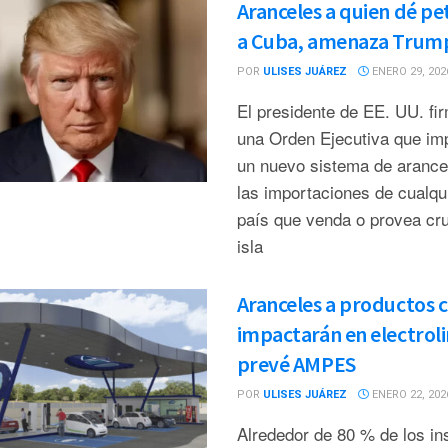
Aranceles a quien dé pe
a Cuba, amenaza Trum
POR
ULISES JUÁREZ
ENERO 29, 202
El presidente de EE. UU. fi
una Orden Ejecutiva que im
un nuevo sistema de arance
las importaciones de cualqu
país que venda o provea cru
isla
Aranceles a productos 
impactarán en electroli
prevé AMPES
POR
ULISES JUÁREZ
ENERO 22, 202
Alrededor de 80 % de los i