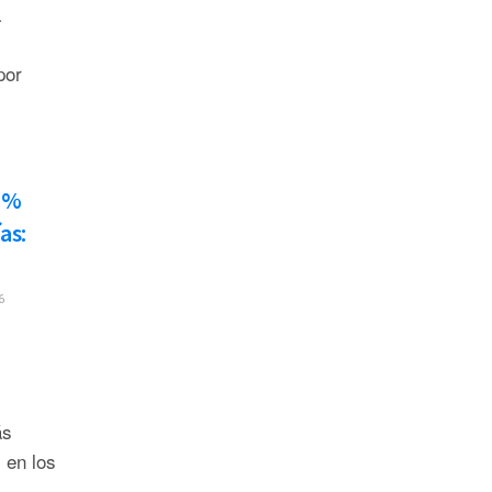
a
por
8 %
as:
6
ás
 en los