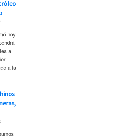
tróleo
p
6
rmó hoy
pondrá
les a
ier
do a la
chinos
neras,
6
nsumos