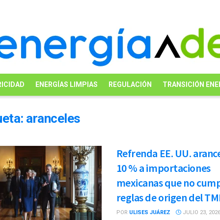
ICIDAD
ENERGÍAS LIMPIAS
REGULACIÓN
TRANSICIÓN ENE
ueta:
aranceles
Refrenda EE. UU. arance
10 % a importaciones
mexicanas que no cum
reglas de origen del T
POR
ULISES JUÁREZ
JULIO 23, 202