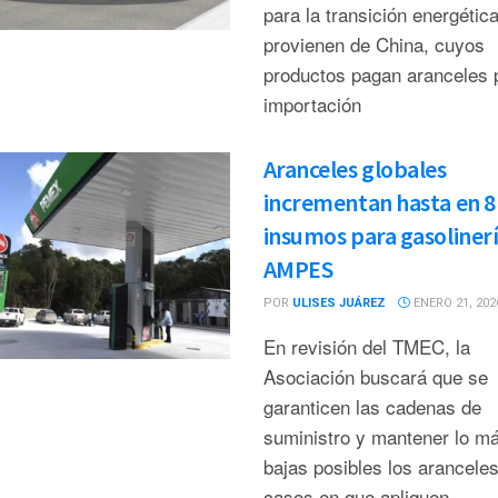
para la transición energétic
provienen de China, cuyos
productos pagan aranceles 
importación
Aranceles globales
incrementan hasta en 
insumos para gasolinerí
AMPES
POR
ULISES JUÁREZ
ENERO 21, 202
En revisión del TMEC, la
Asociación buscará que se
garanticen las cadenas de
suministro y mantener lo m
bajas posibles los aranceles
casos en que apliquen