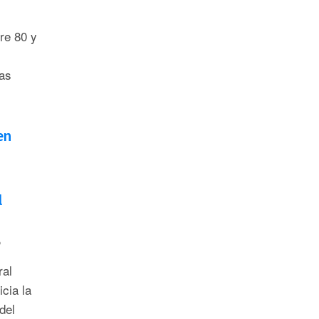
re 80 y
as
en
l
6
ral
cia la
del