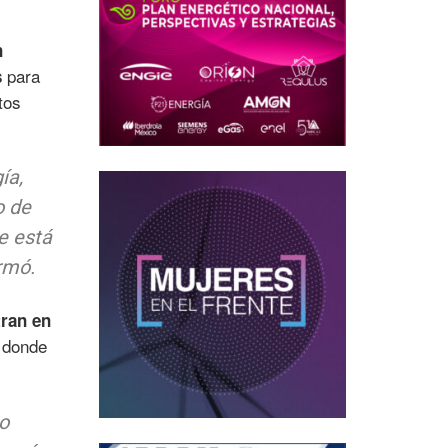
n
para
s
tos
ía,
o de
e está
rmó.
tran en
 donde
o