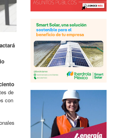
actará
io
ciento
tes de
es con
ionales