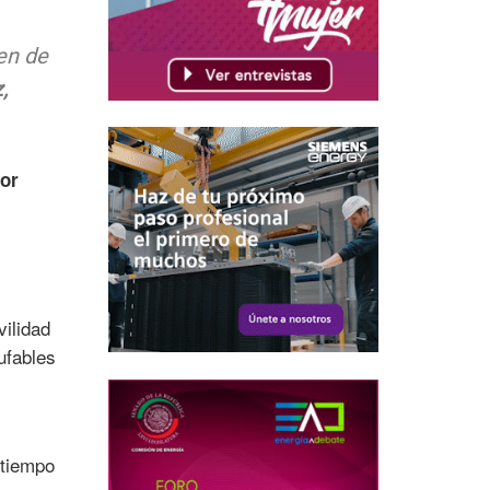
en de
,
por
ilidad
ufables
 tiempo