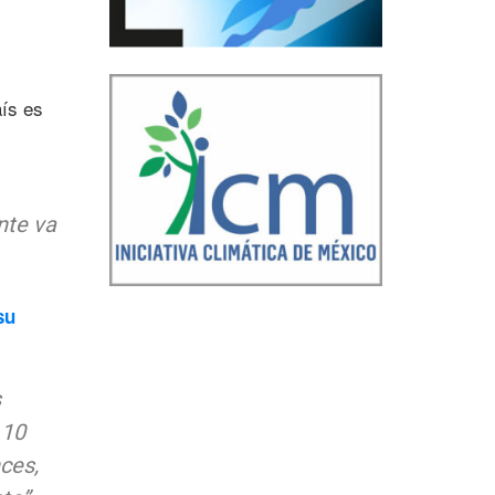
aís es
nte va
su
s
 10
ces,