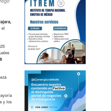
gregó
ajara,
 el
025
cuales
8
está
mayoría
a y los