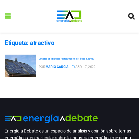
Etiqueta:
atractivo
Cambios energéticos restan atractivo a México: Kearney
POR
MARIO GARCÍA
ABRIL 7, 2022
Energía a Debate es un espacio de análisis y opinión sobre temas
energéticos, en particular sobre la industria energética mexicana,