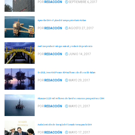
POR
REDACCIÓN
SEPTIEMBRE 6, 2017
Aprueba CNH el plan del campo prioritario Koban
POR
REDACCIÓN
AGOSTO 27, 2017
Analizan producir más gas natural y reducir dependencia
POR
REDACCIÓN
JUNIO 14, 2017
En 2021, invertirá Pemex 804 millones de dls en Ek-Balam
POR
REDACCIÓN
MAYO 29, 2017
Alcanzan 112.9 mil millones de barriles recursos prospectivos: CNH
POR
REDACCIÓN
MAYO 21, 2017
Avala Comisión de Energía del Senado terna para la CNH
POR
REDACCIÓN
MAYO 17, 2017