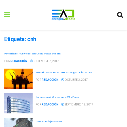
Etiqueta:
cnh
Perforarán Shell y Chevron el pozo Chibu1 en aguas profundas
POR
REDACCIÓN
DICIEMBRE 7, 2017
Necesario retomar rondas petroleras en aguas profundas: CNH
POR
REDACCIÓN
OCTUBRE 2, 2017
Hoy presenta AMLO ternas para la CRE y Pemex
POR
REDACCIÓN
SEPTIEMBRE 12, 2017
La etapa compleja de Pemex