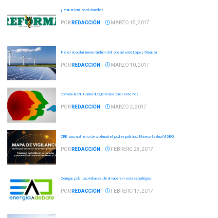
¡Renuncien!, comisionados
POR
REDACCIÓN
MARZO 15, 2017
Piden no acatar memorándum del presidente López Obrador
POR
REDACCIÓN
MARZO 10, 2017
Convoca la CNH para integrar consejeros externos
POR
REDACCIÓN
MARZO 2, 2017
CRE, caso extremo de captura del poder político: México Evalúa (VIDEO)
POR
REDACCIÓN
FEBRERO 28, 2017
Cenagas publica prebases de almacenamiento estratégico
POR
REDACCIÓN
FEBRERO 17, 2017