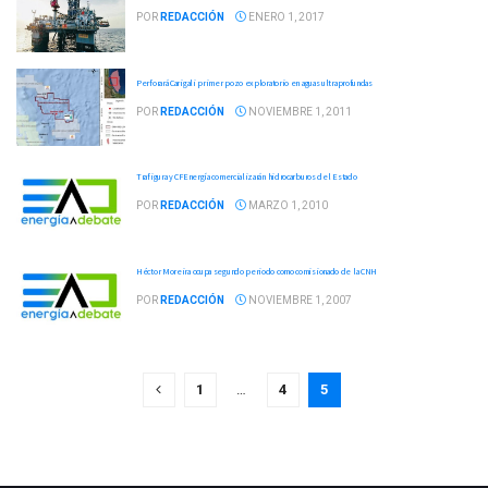
POR
REDACCIÓN
ENERO 1, 2017
Perforará Carigali primer pozo exploratorio en aguas ultraprofundas
POR
REDACCIÓN
NOVIEMBRE 1, 2011
Trafigura y CFEnergía comercializarán hidrocarburos del Estado
POR
REDACCIÓN
MARZO 1, 2010
Héctor Moreira ocupa segundo periodo como comisionado de la CNH
POR
REDACCIÓN
NOVIEMBRE 1, 2007
1
…
4
5