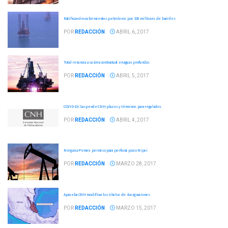
Ratifican descubrimientos petroleros por 338 millones de barriles
POR
REDACCIÓN
ABRIL 6, 2017
Total renuncia a su área contractual en aguas profundas
POR
REDACCIÓN
ABRIL 5, 2017
COVID-19: Suspende CNH plazos y términos para regulados
POR
REDACCIÓN
ABRIL 4, 2017
Niegan a Pemex permiso para perforar pozo Nipxi
POR
REDACCIÓN
MARZO 28, 2017
Aprueba CNH modificar los títulos de 4 asignaciones
POR
REDACCIÓN
MARZO 15, 2017