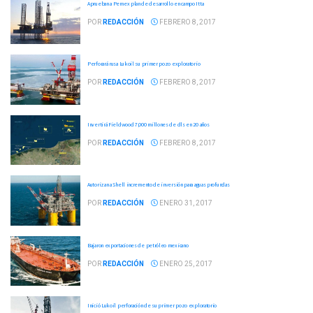
Aprueban a Pemex plan de desarrollo en campo Itta
POR
REDACCIÓN
FEBRERO 8, 2017
Perforará rusa Lukoil su primer pozo exploratorio
POR
REDACCIÓN
FEBRERO 8, 2017
Invertirá Fieldwood 7,000 millones de dls en 20 años
POR
REDACCIÓN
FEBRERO 8, 2017
Autorizan a Shell incremento de inversión para aguas profundas
POR
REDACCIÓN
ENERO 31, 2017
Bajaron exportaciones de petróleo mexicano
POR
REDACCIÓN
ENERO 25, 2017
Inició Lukoil perforación de su primer pozo exploratorio