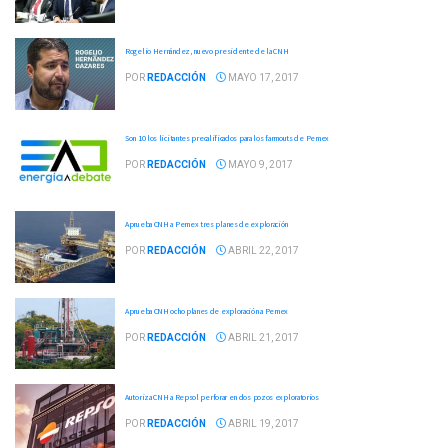
Rogelio Hernández, nuevo presidente de la CNH
POR
REDACCIÓN
MAYO 17, 2017
Son 10 los licitantes precalificados para los farmouts de Pemex
POR
REDACCIÓN
MAYO 9, 2017
Aprueba CNH a Pemex tres planes de exploración
POR
REDACCIÓN
ABRIL 22, 2017
Aprueba CNH ocho planes de exploración a Pemex
POR
REDACCIÓN
ABRIL 21, 2017
Autoriza CNH a Repsol perforar en dos pozos exploratorios
POR
REDACCIÓN
ABRIL 19, 2017