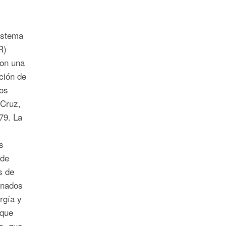
istema
R)
con una
ción de
os
 Cruz,
79. La
s
 de
s de
onados
rgía y
 que
s, que