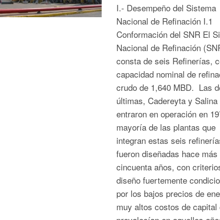
I.- Desempeño del Sistema
Nacional de Refinación I.1
Conformación del SNR El S
Nacional de Refinación (SN
consta de seis Refinerías, 
capacidad nominal de refina
crudo de 1,640 MBD. Las d
últimas, Cadereyta y Salina
entraron en operación en 19
mayoría de las plantas que
integran estas seis refinería
fueron diseñadas hace más
cincuenta años, con criterio
diseño fuertemente condici
por los bajos precios de ene
muy altos costos de capital
prevalecían en aquellos año