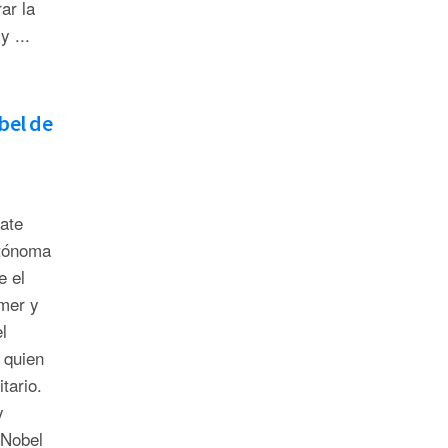
ar la
y ...
bel de
bate
utónoma
e el
mer y
l
 quien
itario.
y
 Nobel