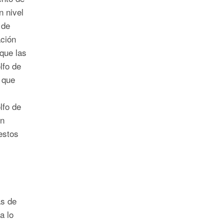
n nivel
 de
ación
que las
lfo de
 que
lfo de
on
estos
as de
a lo