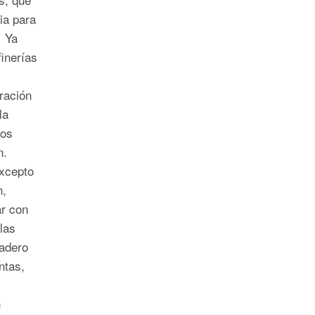
cia para
. Ya
inerías
gración
la
dos
n.
excepto
n,
ar con
las
Madero
ntas,
n