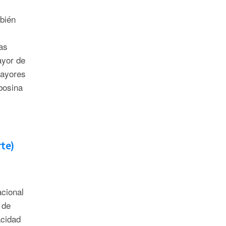
mbién
as
ayor de
mayores
bosina
rte)
cional
 de
acidad