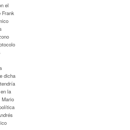
n el
e Frank
mico
s
zono
rotocolo
s
a
e dicha
tendría
 en la
 Mario
olítica
Andrés
ico