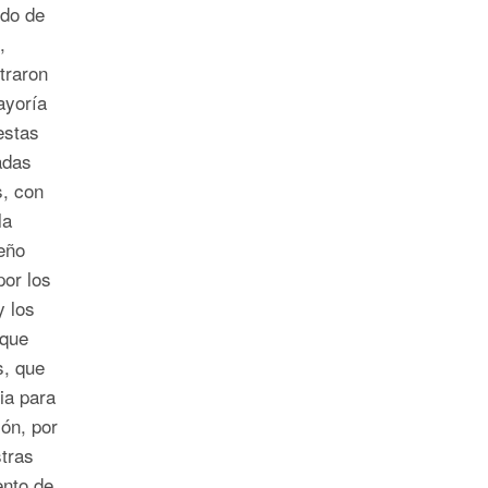
udo de
,
traron
ayoría
estas
adas
, con
la
eño
or los
y los
 que
s, que
cia para
ión, por
stras
ento de