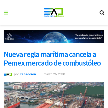
Nueva regla marítima cancela a
Pemex mercado de combustóleo
por
Redacción
marzo 26, 2020