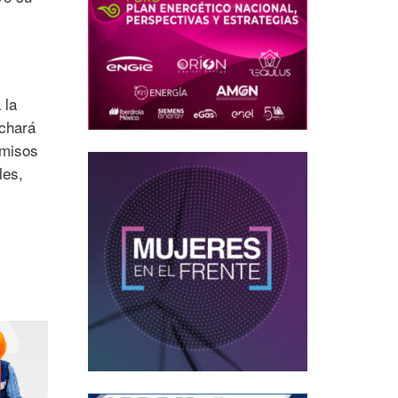
 la
echará
rmisos
les,