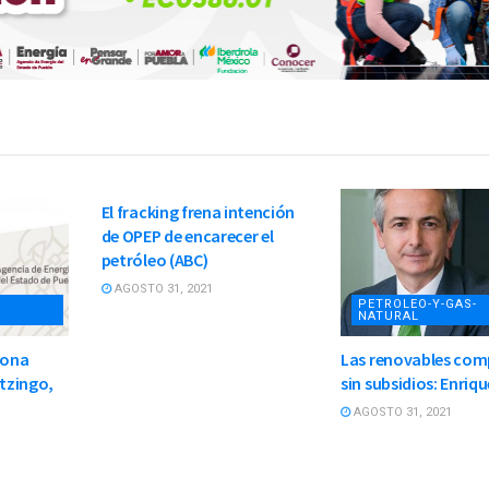
PETROLEO-Y-GAS-
NATURAL
El fracking frena intención
de OPEP de encarecer el
petróleo (ABC)
AGOSTO 31, 2021
PETROLEO-Y-GAS-
NATURAL
zona
Las renovables com
otzingo,
sin subsidios: Enriqu
AGOSTO 31, 2021