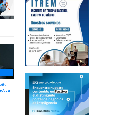
piten
e Alba