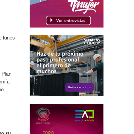
e lunes
 Plan
nomía
ie
vo su