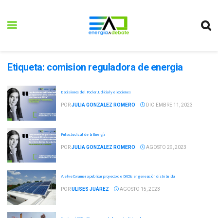
Etiqueta:
comision reguladora de energia
Decisiones del Poder Judicial y elecciones
POR
JULIA GONZALEZ ROMERO
DICIEMBRE 11, 2023
Pulso Judicial de la Energía
POR
JULIA GONZALEZ ROMERO
AGOSTO 29, 2023
Vuelve Conamer a publicar proyecto de DACGs en generación distribuida
POR
ULISES JUÁREZ
AGOSTO 15, 2023