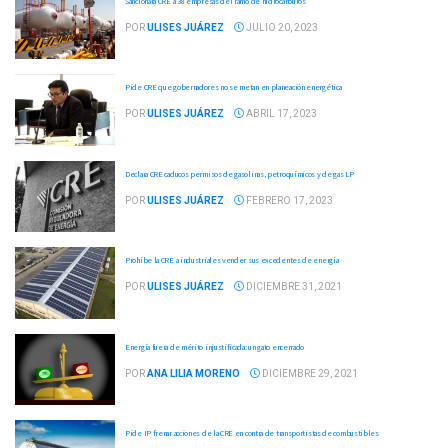
Sancionará CRE a 38 empresas del ramo de hidrocarburos
POR
ULISES JUÁREZ
JULIO 20, 2023
Pide CRE que gobernadores no se metan en planeación energética
POR
ULISES JUÁREZ
ABRIL 17, 2023
Declara CRE caducos permisos de gasolinas, petroquímicos y de gas LP
POR
ULISES JUÁREZ
FEBRERO 17, 2023
Prohíbe la CRE a industriales vender sus excedentes de energía
POR
ULISES JUÁREZ
DICIEMBRE 31, 2021
Energía fuera de mérito injustificada: un gato encerrado
POR
ANA LILIA MORENO
DICIEMBRE 29, 2021
Pide IP frenar acciones de la CRE en contra de transportistas de combustibles