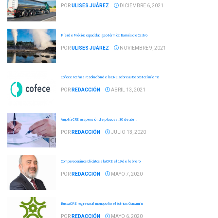
POR
ULISES JUÁREZ
DICIEMBRE 6, 2021
Pierde México capacidad geotérmica: Barnés de Castro
POR
ULISES JUÁREZ
NOVIEMBRE 9, 2021
Cofece rechaza resolución de la CRE sobre autoabastecimiento
POR
REDACCIÓN
ABRIL 13, 2021
Amplía CRE suspensión de plazos al 30 de abril
POR
REDACCIÓN
JULIO 13, 2020
Comparecerán candidatos a la CRE el 19 de febrero
POR
REDACCIÓN
MAYO 7, 2020
Busca CRE regresar al monopolio eléctrico: Concamin
POR
REDACCIÓN
MAYO 6, 2020