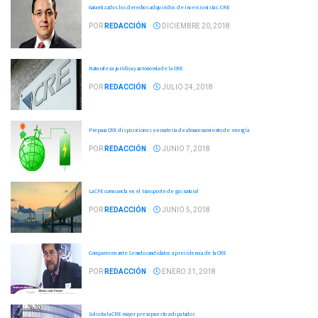
Garantizados los derechos adquiridos de inversionistas: CRE
POR
REDACCIÓN
DICIEMBRE 20, 2018
Naturaleza jurídica y autonomía de la CRE
POR
REDACCIÓN
JULIO 24, 2018
Prepara CRE disposiciones en materia de almacenamiento de energía
POR
REDACCIÓN
JUNIO 7, 2018
La CFE como ancla en el transporte de gas natural
POR
REDACCIÓN
JUNIO 5, 2018
Comparecen ante Senado candidatos a presidencia de la CRE
POR
REDACCIÓN
ENERO 31, 2018
Solicita la CRE mayor presupuesto a diputados