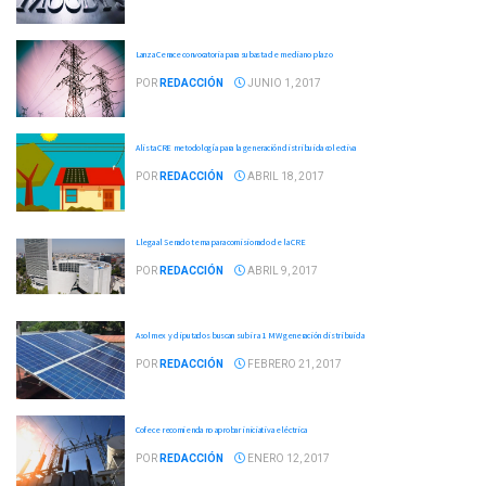
Lanza Cenace convocatoria para subasta de mediano plazo
POR
REDACCIÓN
JUNIO 1, 2017
Alista CRE metodología para la generación distribuida colectiva
POR
REDACCIÓN
ABRIL 18, 2017
Llega al Senado terna para comisionado de la CRE
POR
REDACCIÓN
ABRIL 9, 2017
Asolmex y diputados buscan subir a 1 MW generación distribuida
POR
REDACCIÓN
FEBRERO 21, 2017
Cofece recomienda no aprobar iniciativa eléctrica
POR
REDACCIÓN
ENERO 12, 2017