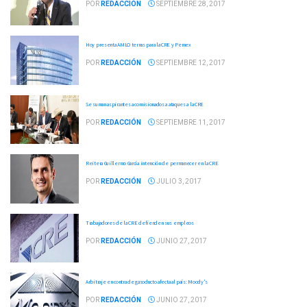
POR
REDACCIÓN
SEPTIEMBRE 28, 2017
Hoy presenta AMLO ternas para la CRE y Pemex
POR
REDACCIÓN
SEPTIEMBRE 12, 2017
Se suman aspirantes a comisionados a ataques a la CRE
POR
REDACCIÓN
SEPTIEMBRE 11, 2017
Reitera Guillermo García intención de permanecer en la CRE
POR
REDACCIÓN
JULIO 3, 2017
Trabajadores de la CRE defienden sus empleos
POR
REDACCIÓN
JUNIO 27, 2017
Arbitraje en contra de gasoducto afecta al país: Moody's
POR
REDACCIÓN
JUNIO 27, 2017