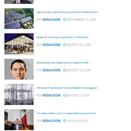
Analizan impacto regulatorio de generación distribuida colectiva
POR
REDACCIÓN
SEPTIEMBRE 11, 2019
Otorgó CRE 133 permisos a gasolineros; verifican litros
POR
REDACCIÓN
AGOSTO 22, 2019
Renuncia Guillermo Zúñiga como comisionado de la CRE
POR
REDACCIÓN
AGOSTO 12, 2019
Reforzará CFE transmisión eléctrica en Yucatán; descarta apagones
POR
REDACCIÓN
AGOSTO 1, 2019
Presentan senadores juicio de amparo contra ternas para la CRE
POR
REDACCIÓN
JULIO 29, 2019