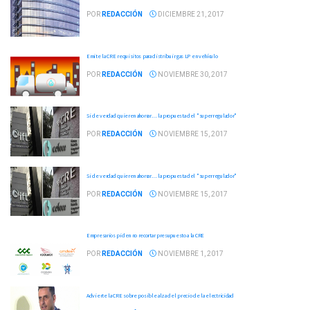
POR
REDACCIÓN
DICIEMBRE 21, 2017
Emite la CRE requisitos para distribuir gas LP en vehículo
POR
REDACCIÓN
NOVIEMBRE 30, 2017
Si de verdad quieren ahorrar… la propuesta del "superregulador"
POR
REDACCIÓN
NOVIEMBRE 15, 2017
Si de verdad quieren ahorrar… la propuesta del "superregulador"
POR
REDACCIÓN
NOVIEMBRE 15, 2017
Empresarios piden no recortar presupuesto a la CRE
POR
REDACCIÓN
NOVIEMBRE 1, 2017
Advierte la CRE sobre posible alza del precio de la electricidad