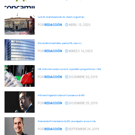
La SCJN invalida aumento de etanol en gasolinas
POR
REDACCIÓN
ABRIL 15, 2020
Recicla AMLO candidatos para la CRE, otra vez
POR
REDACCIÓN
MARZO 16, 2020
CRE debe dar a conocer precios reportados por gasolineros: INAI
POR
REDACCIÓN
DICIEMBRE 30, 2019
Polémica llegada de Mario di Constanzo a la CRE
POR
REDACCIÓN
DICIEMBRE 29, 2019
Renuncia Guillermo García a la CRE; no comparte nueva visión
POR
REDACCIÓN
SEPTIEMBRE 24, 2019