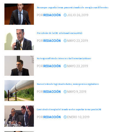
Buscan que segundas ternas para comisionados de energía sean diferentes
POR
REDACCIÓN
JULIO 26, 2019
Presidente de la CRE solicita audiencia a AMLO
POR
REDACCIÓN
MAYO 23, 2019
No tengo conflicto de intereses: Guillermo García Alcocer
POR
REDACCIÓN
MAYO 23, 2019
Nuevo Centro de logística de ductos, menosprecio a reguladores
POR
REDACCIÓN
MAYO 9, 2019
Comisión de Energía del Senado vuelve a aprobar ternas para la CRE
POR
REDACCIÓN
ENERO 10, 2019