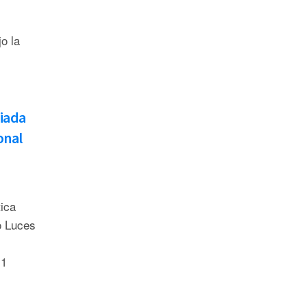
o la
iada
onal
tica
o Luces
 1