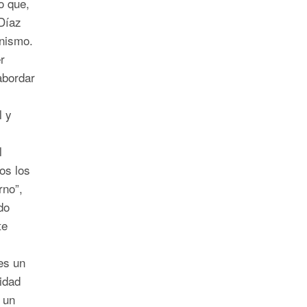
o que,
Díaz
anismo.
r
abordar
l y
l
os los
rno”,
do
te
es un
idad
 un