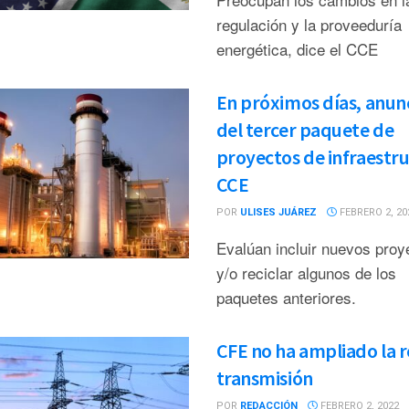
regulación y la proveeduría
energética, dice el CCE
En próximos días, anun
del tercer paquete de
proyectos de infraestru
CCE
POR
ULISES JUÁREZ
FEBRERO 2, 20
Evalúan incluir nuevos proy
y/o reciclar algunos de los
paquetes anteriores.
CFE no ha ampliado la 
transmisión
POR
REDACCIÓN
FEBRERO 2, 2022