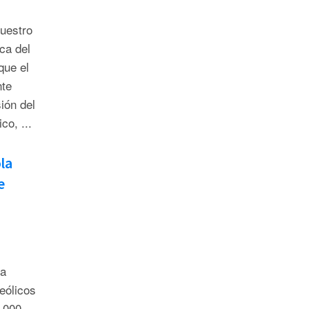
nuestro
ca del
que el
nte
ión del
co, ...
la
e
na
eólicos
,000