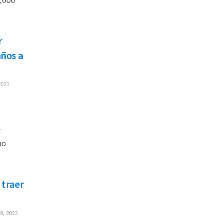
r
años a
2023
y
mo
 traer
, 2023