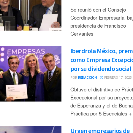
Se reunió con el Consejo
Coordinador Empresarial baj
presidencia de Francisco
Cervantes
Iberdrola México, prem
como Empresa Excepci
por su dividendo social
POR
REDACCIÓN
FEBRERO 17, 2023
Obtuvo el distintivo de Prác
Excepcional por su proyect
de Esperanza y el de Buena
Práctica por 5 Esenciales +
Urgen empresarios de