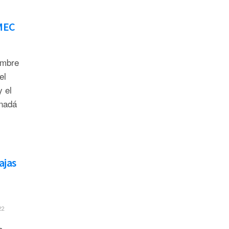
-MEC
umbre
el
 el
nadá
ajas
22
a