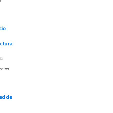
cio
ctura:
22
ectos
red de