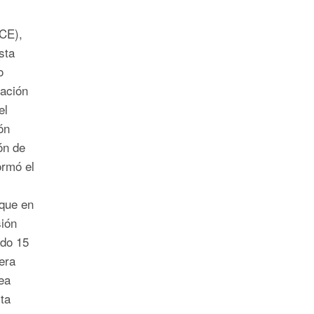
CE),
sta
o
ración
el
ón
ión de
ormó el
 que en
sión
ado 15
era
ea
ta