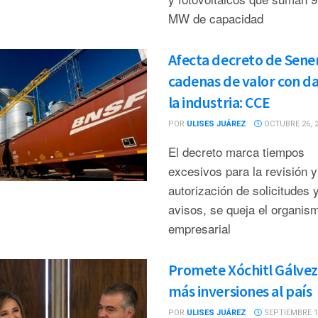
MW de capacidad
Afecta decreto de Sene
cadenas de valor con d
la industria: CCE
POR
ULISES JUÁREZ
OCTUBRE 26, 
El decreto marca tiempos
excesivos para la revisión y
autorización de solicitudes 
avisos, se queja el organis
empresarial
Promete Xóchitl Gálvez
más inversiones al país
POR
ULISES JUÁREZ
SEPTIEMBRE 18