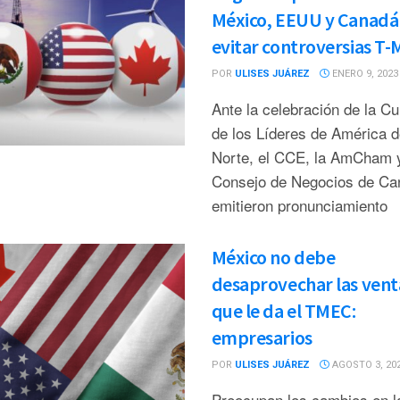
México, EEUU y Canadá
evitar controversias T
POR
ULISES JUÁREZ
ENERO 9, 2023
Ante la celebración de la C
de los Líderes de América d
Norte, el CCE, la AmCham y
Consejo de Negocios de Ca
emitieron pronunciamiento
México no debe
desaprovechar las vent
que le da el TMEC:
empresarios
POR
ULISES JUÁREZ
AGOSTO 3, 20
Preocupan los cambios en l