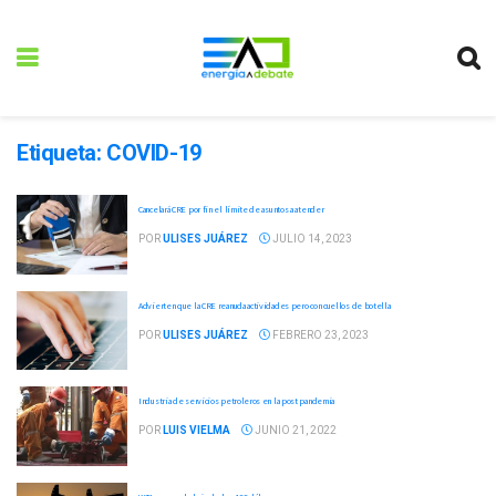
Etiqueta:
COVID-19
Cancelará CRE por fin el límite de asuntos a atender
POR
ULISES JUÁREZ
JULIO 14, 2023
Advierten que la CRE reanuda actividades pero con cuellos de botella
POR
ULISES JUÁREZ
FEBRERO 23, 2023
Industria de servicios petroleros en la post pandemia
POR
LUIS VIELMA
JUNIO 21, 2022