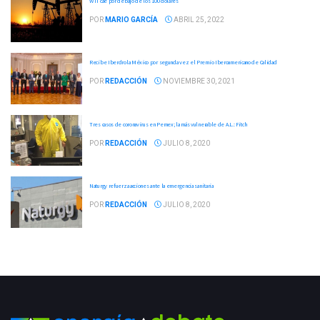
WTI cae por debajo de los 100 dólares
POR
MARIO GARCÍA
ABRIL 25, 2022
Recibe Iberdrola México por segunda vez el Premio Iberoamericano de Calidad
POR
REDACCIÓN
NOVIEMBRE 30, 2021
Tres casos de coronavirus en Pemex; la más vulnerable de A.L.: Fitch
POR
REDACCIÓN
JULIO 8, 2020
Naturgy refuerza acciones ante la emergencia sanitaria
POR
REDACCIÓN
JULIO 8, 2020