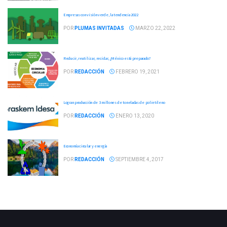
Empresas con visión verde, la tendencia 2022
POR
PLUMAS INVITADAS
MARZO 22, 2022
Reducir, reutilizar, reciclar, ¿México está preparado?
POR
REDACCIÓN
FEBRERO 19, 2021
Logran producción de 3 millones de toneladas de polietileno
POR
REDACCIÓN
ENERO 13, 2020
Economía circular y energía
POR
REDACCIÓN
SEPTIEMBRE 4, 2017