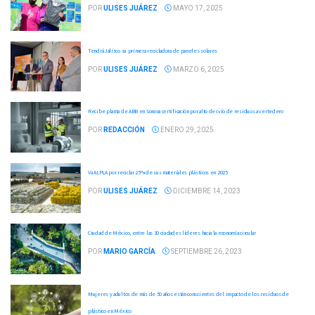
POR
ULISES JUÁREZ
MAYO 17, 2025
Tendrá Jalisco su primera recicladora de paneles solares
POR
ULISES JUÁREZ
MARZO 6, 2025
Recibe planta de ABB en Sonora certificación por alto desvío de residuos a vertedero
POR
REDACCIÓN
ENERO 29, 2025
Va ALPLA por reciclar 25% de sus materiales plásticos en 2025
POR
ULISES JUÁREZ
DICIEMBRE 14, 2023
Ciudad de México, entre las 30 ciudades líderes hacia la economía circular
POR
MARIO GARCÍA
SEPTIEMBRE 26, 2023
Mujeres y adultos de más de 50 años están conscientes del impacto de los residuos de
plástico en México