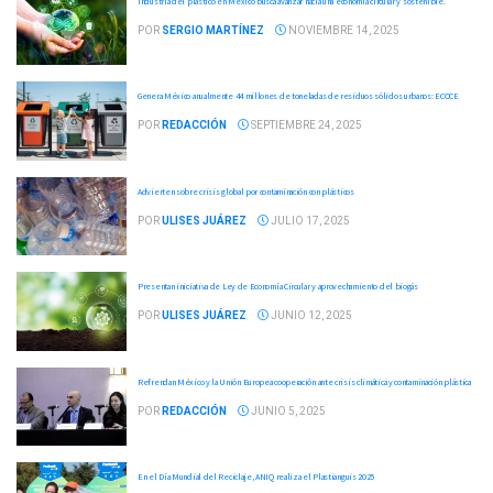
Industria del plástico en México busca avanzar hacia una economía circular y sostenible.
POR
SERGIO MARTÍNEZ
NOVIEMBRE 14, 2025
Genera México anualmente 44 millones de toneladas de residuos sólidos urbanos: ECOCE
POR
REDACCIÓN
SEPTIEMBRE 24, 2025
Advierten sobre crisis global por contaminación con plásticos
POR
ULISES JUÁREZ
JULIO 17, 2025
Presentan iniciativa de Ley de Economía Circular y aprovechamiento del biogás
POR
ULISES JUÁREZ
JUNIO 12, 2025
Refrendan México y la Unión Europea cooperación ante crisis climática y contaminación plástica
POR
REDACCIÓN
JUNIO 5, 2025
En el Día Mundial del Reciclaje, ANIQ realiza el Plastianguis 2025