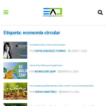
Etiqueta:
economía circular
La economía circular y el nuevo costo de operar
POR
SOFÍA GONZÁLEZ TORRES
JUNIO 1, 2026
Precios del petróleo, presión para Pemex
POR
KU MALOOB ZAAP
MARZO 9, 2026
Prevén impulso para financiamiento y bonos “verdes” con Ley de Economía Circular
POR
SERGIO MARTÍNEZ
MARZO 6, 2026