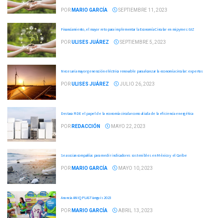
POR
MARIO GARCÍA
SEPTIEMBRE 11, 2023
Financiamiento, el mayor reto para implementar la Economía Circular en mipymes: GIZ
POR
ULISES JUÁREZ
SEPTIEMBRE 5, 2023
Necesaria mayor generación eléctrica renovable para alcanzar la economía circular: expertos
POR
ULISES JUÁREZ
JULIO 26, 2023
Destaca FIDE el papel de la economía circular como aliada de la eficiencia energética
POR
REDACCIÓN
MAYO 22, 2023
Se asocian compañías para medir indicadores sostenibles en México y el Caribe
POR
MARIO GARCÍA
MAYO 10, 2023
Anuncia ANIQ PLASTianguis 2023
POR
MARIO GARCÍA
ABRIL 13, 2023