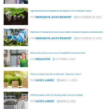
Coparmex destaca el compromiso de empresas en la economía circular
POR
MARGARITA JASSO BELMONT
NOVIEMBRE 28, 2022
Fomentan el reciclaje de envases para reducir emisiones de gases contaminantes
POR
MARGARITA JASSO BELMONT
NOVIEMBRE 22, 2022
Braskem Idesa lanza su nuevo ecosistema global de Economía Circular
POR
REDACCIÓN
OCTUBRE 6, 2022
México, en etapa incipiente en materia de “impuestos verdes”
POR
ULISES JUÁREZ
MAYO 11, 2022
CEMEX quemará residuos de 3M para producir cemento en Panamá
POR
ULISES JUÁREZ
ABRIL 8, 2022