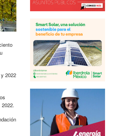
ciento
su
 y 2022
los
y 2022.
ndación