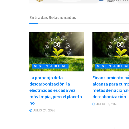
Entradas Relacionadas
SUSTENTABILIDAD
SUSTENTABILIDA
La paradoja de la
Financiamiento pú
descarbonización: la
alcanza para cump
electricidad es cada vez
metas de nacional
más limpia, pero el planeta
descabonización
no
JULIO 16, 2026
JULIO 24, 2026