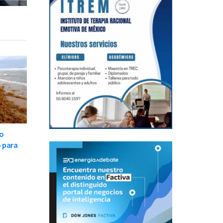
oo
 para