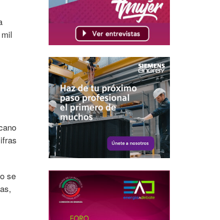
a
 mil
icano
ifras
to se
as,