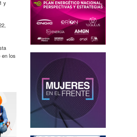
1 y
22,
sta
 en los