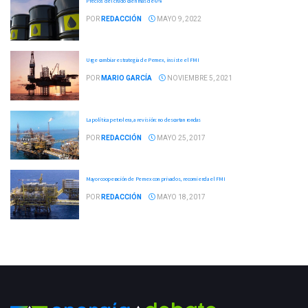
Precios del crudo caen más de 6%
POR
REDACCIÓN
MAYO 9, 2022
Urge cambiar estrategia de Pemex, insiste el FMI
POR
MARIO GARCÍA
NOVIEMBRE 5, 2021
La política petrolera, a revisión: no descartan rondas
POR
REDACCIÓN
MAYO 25, 2017
Mayor cooperación de Pemex con privados, recomienda el FMI
POR
REDACCIÓN
MAYO 18, 2017