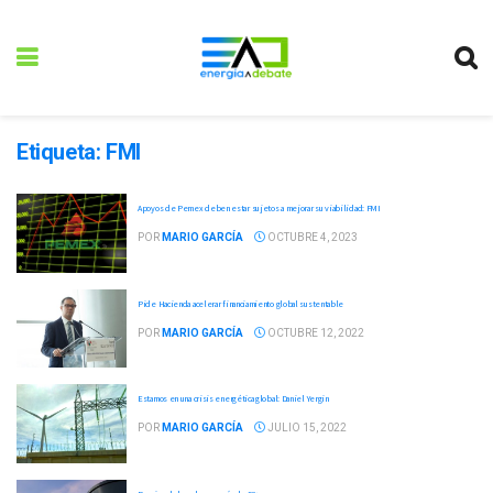
Etiqueta:
FMI
Apoyos de Pemex deben estar sujetos a mejorar su viabilidad: FMI
POR
MARIO GARCÍA
OCTUBRE 4, 2023
Pide Hacienda acelerar financiamiento global sustentable
POR
MARIO GARCÍA
OCTUBRE 12, 2022
Estamos en una crisis energética global: Daniel Yergin
POR
MARIO GARCÍA
JULIO 15, 2022