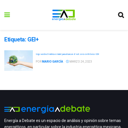
Etiqueta:
GEI+
Urge acción climática estatal para alcanzar el net zero en México: ICM
POR
MARIO GARCÍA
MARZO 24, 2023
Energía a Debate es un espacio de análisis y opinión sobre temas
energéticos, en particular sobre la industria energética mexicana,