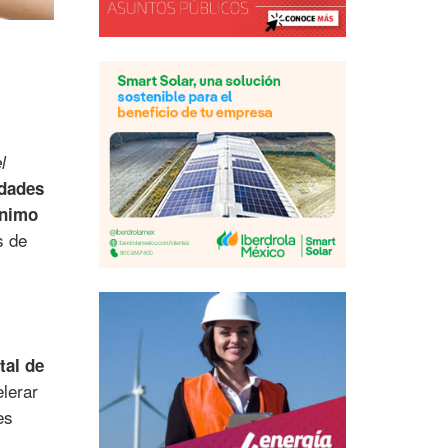
l
idades
ínimo
s de
tal de
elerar
es