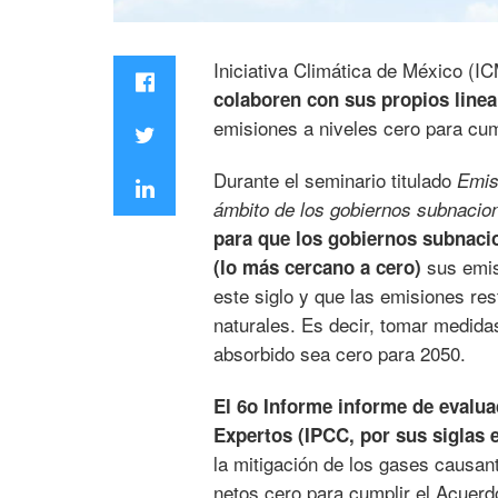
Iniciativa Climática de México (
colaboren con sus propios linea
emisiones a niveles cero para cum
Durante el seminario titulado
Emis
ámbito de los gobiernos subnacio
para que los gobiernos subnaci
sus emis
(lo más cercano a cero)
este siglo y que las emisiones r
naturales. Es decir, tomar medida
absorbido sea cero para 2050.
El 6o Informe informe de evalu
Expertos (IPCC, por sus siglas e
la mitigación de los gases causan
netos cero para cumplir el Acuerd