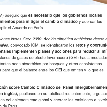
ICM) aseguró que
es necesario que los gobiernos locales
y acercar las
mientos para mitigar el cambio climático
plir el Acuerdo de París.
iones Netas Cero 2050: Acción climática ambiciosa desde e
, convocado ICM, se identificaron los
nales
retos y oportun
onales implementen planes y acciones para reducir al m
iones de gases de efecto invernadero (GEI) hacia mediado
estantes sean absorbidas por bosques y otros ecosistemas
s para que el balance entre los GEI que emiten y lo que es
ación sobre Cambio Climático del Panel Intergubernamen
publicado en su totalidad recientemente, urge ac
n inglés),
tes del calentamiento global y acercar las emisiones a nivel
o de París.