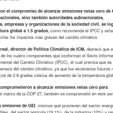
con el compromiso de alcanzar emisiones netas cero de 
nacionales, sino también autoridades subnacionales,
, empresas y organizaciones de la sociedad civil, se lo
como recomienda el IPCC y esta
tura global a 1.5 grados,
evitar los impactos más graves del cambio climático.
destacó que e
rreal, director de Política Climática de ICM,
o de los cuatro componentes que conforman el Sexto Inform
mental del Cambio Climático (IPCC), el cual precisa que es 
menaza del cambio climático, ya que los escenarios futuros 
cial de 2.8 grados celsius de aumento de la temperatura glob
 comprometieron a alcanzar emisiones netas cero para
el marco de la COP 27, también se comprometió en este se
, mismos que provienen del sector energ
es emisores de GEI
les, del sector agrícola (19.1%), de la industria (10%) y re