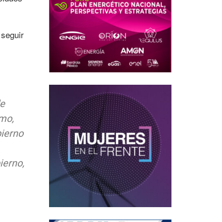
 seguir
de
imo,
bierno
ierno,