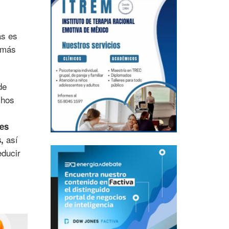
as es
n más
de
chos
nes
así
,
ducir