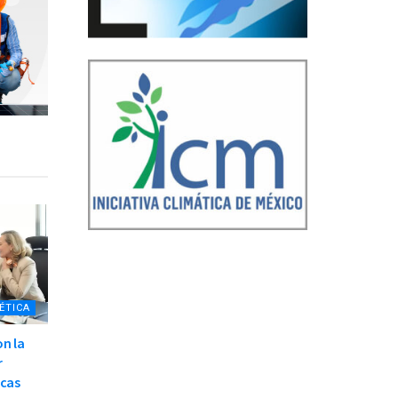
ÉTICA
on la
r
icas