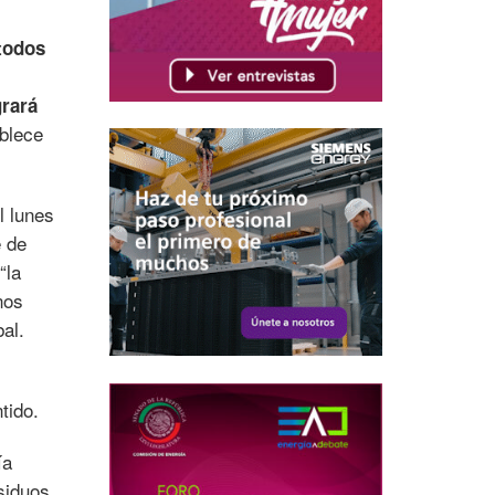
todos
grará
blece
l lunes
e de
“la
nos
al.
ntido.
ía
siduos