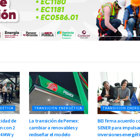
GÉTICA
TRANSICIÓN ENERGÉTICA
TRANSICIÓN ENERG
idad de
La transición de Pemex:
BEI firma acuerdo c
n con 2
cambiar a renovables y
SENER para impulsa
.4 MW y
rediseñar el modelo
inversiones energét