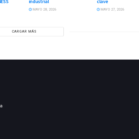
BESS
industrial
clave
MAYO 28, 2026
MAYO 27, 2026
CARGAR MÁS
ia