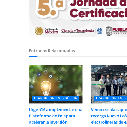
Entradas Relacionadas
TRANSICIÓN ENERGÉTICA
TRANSICIÓN ENER
Urge ICM a implementar una
Vemo escala capac
Plataforma de País para
recarga Nuevo Leó
acelerar la inversión
electrolineras de 4