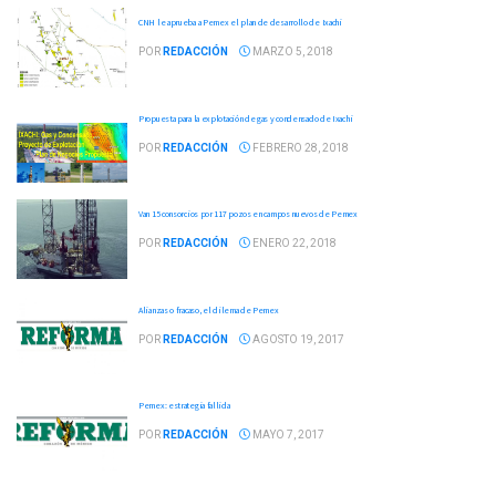
CNH le aprueba a Pemex el plan de desarrollo de Ixachi
POR
REDACCIÓN
MARZO 5, 2018
Propuesta para la explotación de gas y condensado de Ixachi
POR
REDACCIÓN
FEBRERO 28, 2018
Van 15 consorcios por 117 pozos en campos nuevos de Pemex
POR
REDACCIÓN
ENERO 22, 2018
Alianzas o fracaso, el dilema de Pemex
POR
REDACCIÓN
AGOSTO 19, 2017
Pemex: estrategia fallida
POR
REDACCIÓN
MAYO 7, 2017