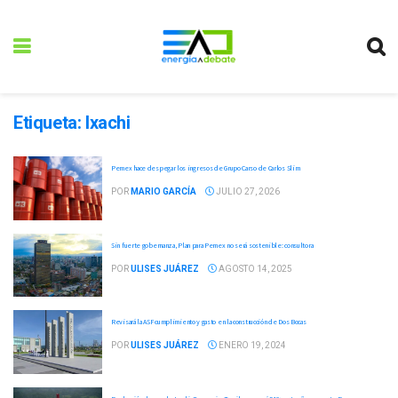
Etiqueta:
Ixachi
Pemex hace despegar los ingresos de Grupo Carso de Carlos Slim
POR
MARIO GARCÍA
JULIO 27, 2026
Sin fuerte gobernanza, Plan para Pemex no será sostenible: consultora
POR
ULISES JUÁREZ
AGOSTO 14, 2025
Revisará la ASF cumplimiento y gasto en la construcción de Dos Bocas
POR
ULISES JUÁREZ
ENERO 19, 2024