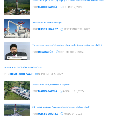
Producción de gas de Ixachi, Quesqui y Tupilco crecerá 61% este año, promete Pemex
POR
MARIO GARCÍA
ENERO 12, 2023
Desciende 0.4% producción de gas
POR
ULISES JUÁREZ
SEPTIEMBRE 28, 2022
Tres campos de gas, posible motivo de la salida de Hernández Cázares de la CNH
POR
REDACCIÓN
SEPTIEMBRE 9, 2022
Inventan nueva clasificación de combustibles
POR
KU MALOOB ZAAP
SEPTIEMBRE 5, 2022
Producción en Ixachi, a la mitad del objetivo
POR
MARIO GARCÍA
AGOSTO 30, 2022
CNH podría sancionar a Pemex por desviaciones en el plan de Ixachi
POR
ULISES JUÁREZ
MAYO 24, 2022