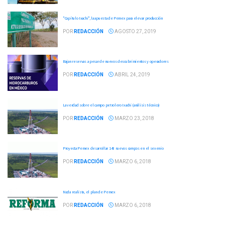
"Capítulo Ixachi", la apuesta de Pemex para elevar producción
POR
REDACCIÓN
AGOSTO 27, 2019
Bajan reservas a pesar de nuevos descubrimientos y operadores
POR
REDACCIÓN
ABRIL 24, 2019
La verdad sobre el campo petrolero Ixachi (análisis técnico)
POR
REDACCIÓN
MARZO 23, 2018
Proyecta Pemex desarrollar 148 nuevos campos en el sexenio
POR
REDACCIÓN
MARZO 6, 2018
Nada realista, el plan de Pemex
POR
REDACCIÓN
MARZO 6, 2018