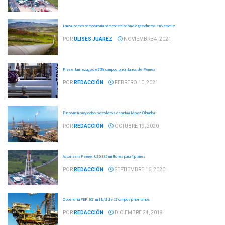
Lanza Pemex convocatoria para construcción de gasoductos en Veracruz
POR
ULISES JUÁREZ
NOVIEMBRE 4, 2021
Presentan rezago de 73% campos prioritarios de Pemex
POR
REDACCIÓN
FEBRERO 10, 2021
Proponen proyectos petroleros en carta a López Obrador
POR
REDACCIÓN
OCTUBRE 19, 2020
Autorizan a Pemex USD 335 millones para 4 planes
POR
REDACCIÓN
SEPTIEMBRE 16, 2020
Obtendría PEP 307 mil b/d de 17 campos prioritarios
POR
REDACCIÓN
DICIEMBRE 24, 2019