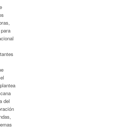
e
os
bras,
 para
acional
rtantes
ue
el
plantea
icana
a del
oración
ndas,
temas