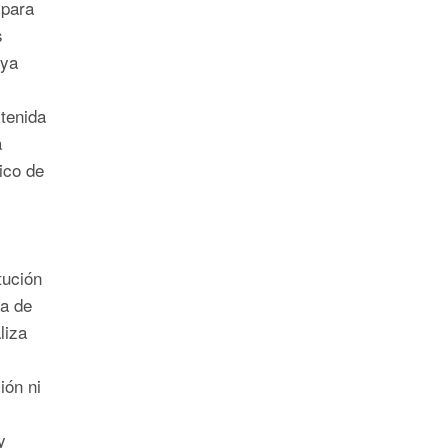
 para
s
uya
tenida
a
ico de
tución
ma de
liza
ión ni
y