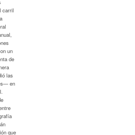
s
 carril
la
ral
nual,
ones
con un
nta de
mera
ió las
des— en
l.
de
entre
grafía
tán
ión que