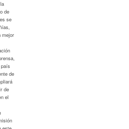
la
po de
des se
ñías,
n mejor
ación
prensa,
 país
ente de
pliará
ir de
n el
n
misión
n este