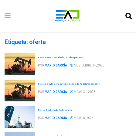
Etiqueta:
oferta
Prevén mayor demanda de petróleo para 2024
POR
MARIO GARCÍA
NOVIEMBRE 14, 2023
Precio del WTI cierra mayo por debajo de 70 dólares por barril
POR
MARIO GARCÍA
MAYO 31, 2023
Recibe Braskem oferta de compra
POR
MARIO GARCÍA
MAYO 8, 2023