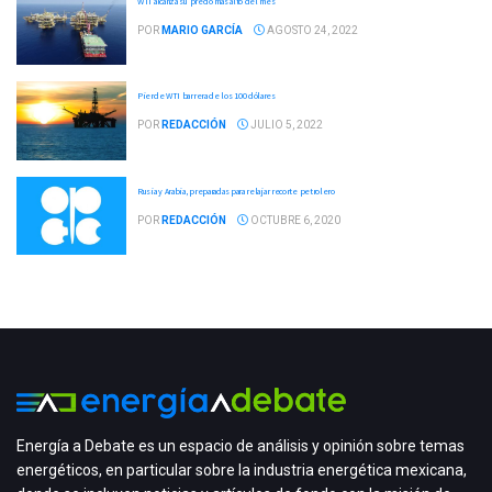
WTI alcanza su precio más alto del mes
POR
MARIO GARCÍA
AGOSTO 24, 2022
Pierde WTI barrera de los 100 dólares
POR
REDACCIÓN
JULIO 5, 2022
Rusia y Arabia, preparadas para relajar recorte petrolero
POR
REDACCIÓN
OCTUBRE 6, 2020
Energía a Debate es un espacio de análisis y opinión sobre temas
energéticos, en particular sobre la industria energética mexicana,