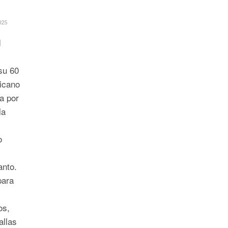
025
d
su 60
xicano
a por
la
o
anto.
para
os,
allas