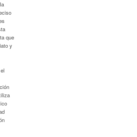
la
eciso
es
sta
ta que
iato y
el
ción
iliza
ico
dad
ón