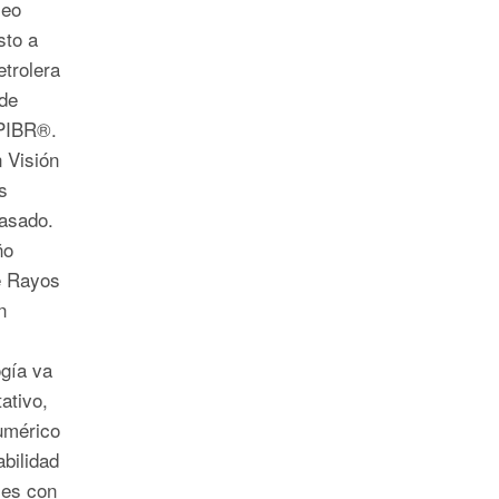
leo
sto a
etrolera
de
 PIBR®.
 Visión
s
pasado.
ño
de Rayos
n
ogía va
ativo,
umérico
abilidad
les con