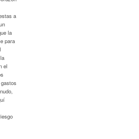
estas a
un
ue la
le para
d
la
n el
os
s gastos
nudo,
uí
riesgo