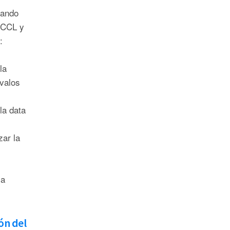
rando
 CCL y
:
la
rvalos
la data
zar la
la
ón del