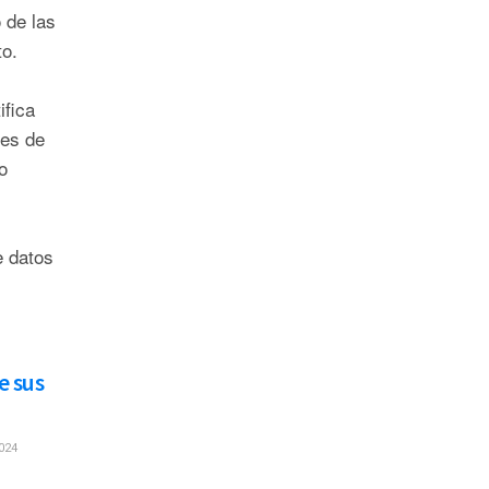
 de las
o.
ifica
les de
o
.
e datos
e sus
024