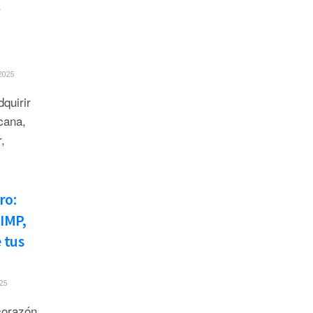
y
2025
quirir
cana,
,
ro:
 IMP,
e tus
25
corazón