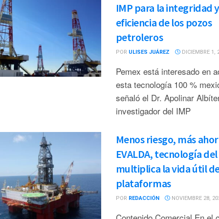
IMP para la integridad 
eficiencia de los pozos
petroleros
POR
ULISES JUÁREZ
DICIEMBRE 1, 
Pemex está interesado en ad
esta tecnología 100 % mexi
señaló el Dr. Apolinar Albíter
investigador del IMP
Menos riesgo, más ahor
EVALDA, tecnología del
multiplica la vida útil d
plataformas
POR
REDACCIÓN
NOVIEMBRE 28, 20
Contenido Comercial En el 