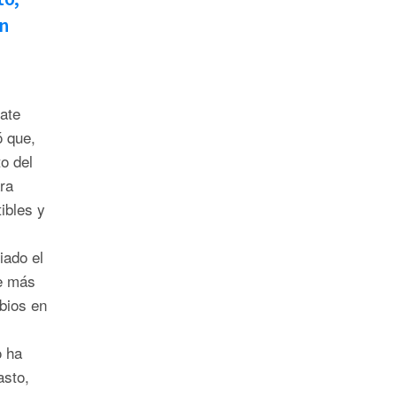
en
bate
ó que,
o del
ra
ibles y
iado el
e más
bios en
o ha
asto,