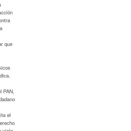
a
acción
ontra
a
ar que
sicos
ídica.
el PAN,
dadano
ita el
derecho
 viola