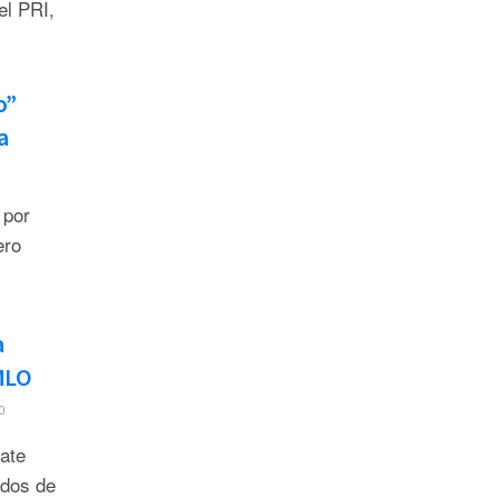
el PRI,
o”
a
 por
ero
a
MLO
0
bate
idos de