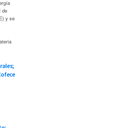
ergía
l de
E) y se
ateria
rales;
Cofece
to;