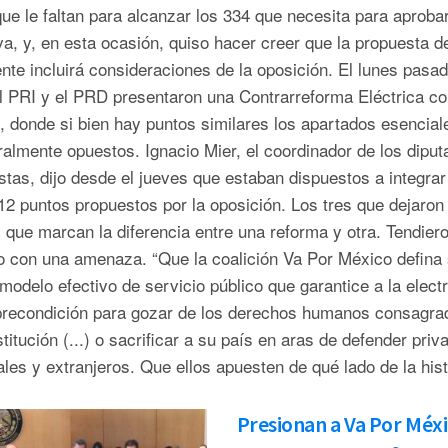
ue le faltan para alcanzar los 334 que necesita para aprobar
iva, y, en esta ocasión, quiso hacer creer que la propuesta d
nte incluirá consideraciones de la oposición. El lunes pasad
l PRI y el PRD presentaron una Contrarreforma Eléctrica co
, donde si bien hay puntos similares los apartados esencial
almente opuestos. Ignacio Mier, el coordinador de los dipu
tas, dijo desde el jueves que estaban dispuestos a integra
12 puntos propuestos por la oposición. Los tres que dejaron
 que marcan la diferencia entre una reforma y otra. Tendier
o con una amenaza. “Que la coalición Va Por México defina 
modelo efectivo de servicio público que garantice a la electr
recondición para gozar de los derechos humanos consagra
titución (...) o sacrificar a su país en aras de defender priv
les y extranjeros. Que ellos apuesten de qué lado de la histo
Presionan a Va Por Méx