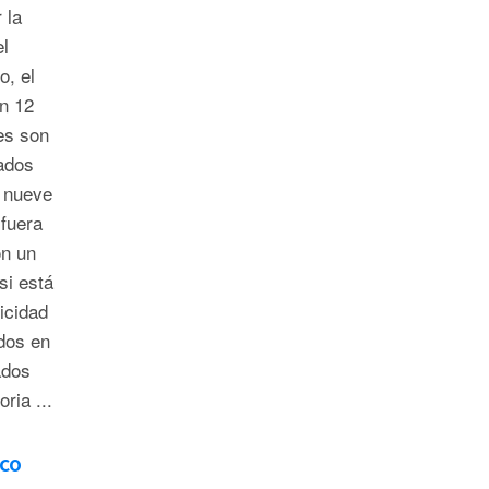
 la
el
o, el
n 12
es son
tados
r nueve
 fuera
on un
si está
icidad
dos en
ados
ria ...
ico