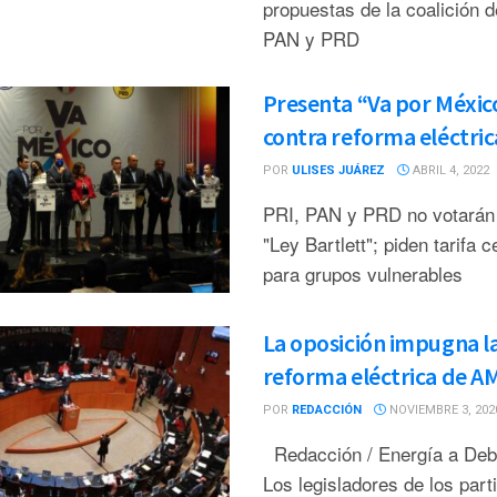
propuestas de la coalición d
PAN y PRD
Presenta “Va por Méxic
contra reforma eléctric
POR
ULISES JUÁREZ
ABRIL 4, 2022
PRI, PAN y PRD no votarán
"Ley Bartlett"; piden tarifa c
para grupos vulnerables
La oposición impugna l
reforma eléctrica de A
POR
REDACCIÓN
NOVIEMBRE 3, 202
Redacción / Energía a De
Los legisladores de los part