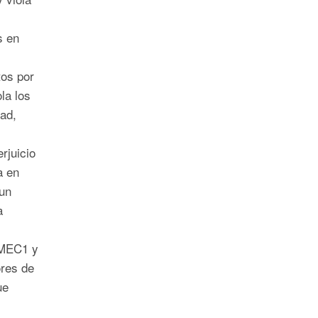
s en
tos por
la los
dad,
erjuicio
a en
 un
a
-MEC1 y
ores de
ue