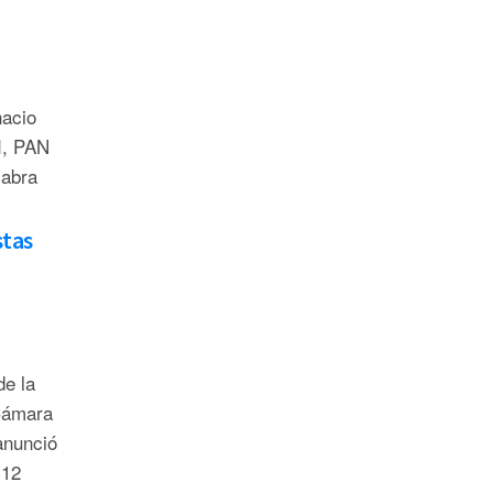
nacio
I, PAN
labra
tas
de la
 Cámara
anunció
 12