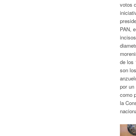
votos q
iniciat
preside
PAN, e
incisos
diametr
morenis
de los 
son los
anzuel
por un 
como p
la Cons
naciona