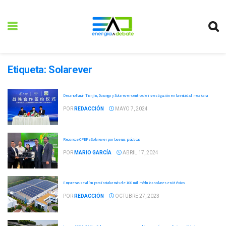
Etiqueta:
Solarever
Desarrollarán Tianjin, Durango y Solarever centro de investigación en la entidad mexicana
POR
REDACCIÓN
MAYO 7, 2024
Reconoce CPEF a Solarever por buenas prácticas
POR
MARIO GARCÍA
ABRIL 17, 2024
Empresas se alían para instalar más de 100 mil módulos solares en México
POR
REDACCIÓN
OCTUBRE 27, 2023