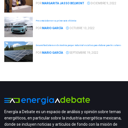
POR
MARGARITA JASSO BELMONT
DICIEMBRE 9, 2022
Presenta Solarever su primer auto eléctrico
POR
MARIO GARCÍA
OCTUBRE 13, 2022
Desarrollará Solarever de América parque industrial en Jalisco para elaborar paneles solares
POR
MARIO GARCÍA
SEPTIEMBRE 19, 2022
Energía a Debate es un espacio de análisis y opinión sobre temas
energéticos, en particular sobre la industria energética mexicana,
donde se incluyen noticias y artículos de fondo con la misión de