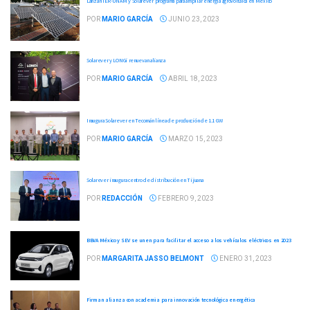
Lanzan IER-UNAM y Solarever programa para ampliar energía agrovoltaica en México
POR
MARIO GARCÍA
JUNIO 23, 2023
Solarever y LONGi renuevan alianza
POR
MARIO GARCÍA
ABRIL 18, 2023
Inaugura Solarever en Tecomán línea de producción de 1.1 GW
POR
MARIO GARCÍA
MARZO 15, 2023
Solarever inaugura centro de distribución en Tijuana
POR
REDACCIÓN
FEBRERO 9, 2023
BBVA México y SEV se unen para facilitar el acceso a los vehículos eléctricos en 2023
POR
MARGARITA JASSO BELMONT
ENERO 31, 2023
Firman alianza con academia para innovación tecnológica energética