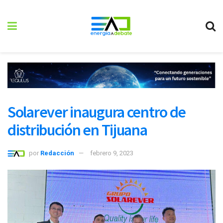
Solarever inaugura centro de
distribución en Tijuana
por
Redacción
febrero 9, 2023