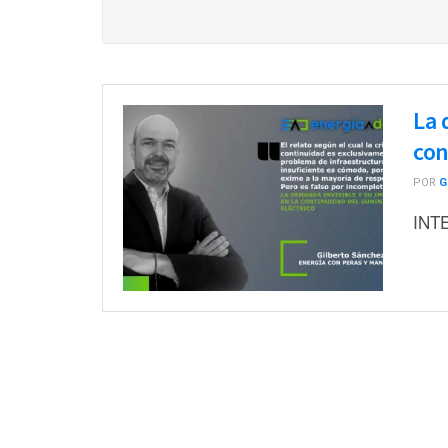
La 
con
POR
G
INT